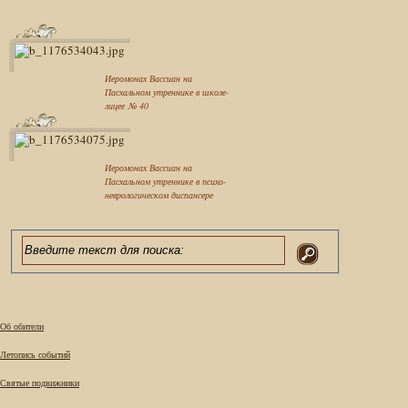
Иеромонах Вассиан на
Пасхальном утреннике в школе-
лицее № 40
Иеромонах Вассиан на
Пасхальном утреннике в психо-
неврологическом диспансере
Об обители
Летопись событий
Святые подвижники