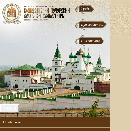
Требы
Путеводитель
Паломникам
Меню
Об обители