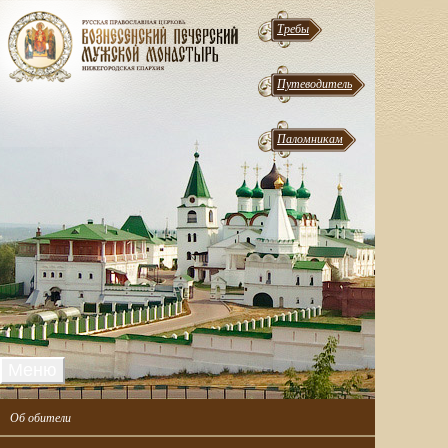
Требы
Путеводитель
Паломникам
Меню
Об обители