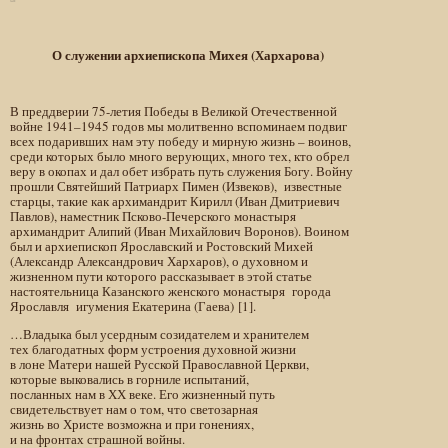
О служении архиепископа Михея (Хархарова)
В преддверии 75-летия Победы в Великой Отечественной
войне 1941–1945 годов мы молитвенно вспоминаем подвиг
всех подаривших нам эту победу и мирную жизнь – воинов,
среди которых было много верующих, много тех, кто обрел
веру в окопах и дал обет избрать путь служения Богу. Войну
прошли Святейший Патриарх Пимен (Извеков), известные
старцы, такие как архимандрит Кирилл (Иван Дмитриевич
Павлов), наместник Псково-Печерского монастыря
архимандрит Алипий (Иван Михайлович Воронов). Воином
был и архиепископ Ярославский и Ростовский Михей
(Александр Александрович Хархаров), о духовном и
жизненном пути которого рассказывает в этой статье
настоятельница Казанского женского монастыря города
Ярославля игумения Екатерина (Гаева) [1].
…Владыка был усерд­ным созидателем и хранителем
тех благодатных форм устроения духовной жизни
в лоне Матери нашей Русской Православной Церкви,
которые выковались в горниле испытаний,
посланных нам в ХХ веке. Его жизненный путь
свидетельствует нам о том, что светозарная
жизнь во Христе возможна и при гонениях,
и на фронтах страшной войны.