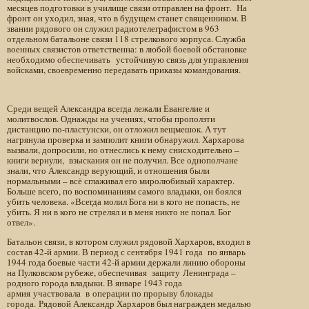
месяцев подготовки в училище связи отправлен на фронт. На
фронт он уходил, зная, что в будущем станет священником. В
звании рядового он служил радиотелеграфистом в 963
отдельном батальоне связи 118 стрелкового корпуса. Служба
военных связистов ответственна: в любой боевой обстановке
необходимо обеспечивать устойчивую связь для управления
войсками, своевременно передавать приказы командования.
Среди вещей Александра всегда лежали Евангелие и
молитвослов. Однажды на учениях, чтобы проползти
дистанцию по-пластунски, он отложил вещмешок. А тут
нагрянула проверка и замполит книги обнаружил. Хархарова
вызвали, допросили, но отнеслись к нему снисходительно –
книги вернули, взыскания он не получил. Все однополчане
знали, что Александр верующий, и отношения были
нормальными – всё сглаживал его миролюбивый характер.
Больше всего, по воспоминаниям самого владыки, он боялся
убить человека. «Всегда молил Бога ни в кого не попасть, не
убить. Я ни в кого не стрелял и в меня никто не попал. Бог
отвел».
Батальон связи, в котором служил рядовой Хархаров, входил в
состав 42-й армии. В период с сентября 1941 года по январь
1944 года боевые части 42-й армии держали линию обороны
на Пулковском рубеже, обеспечивая защиту Ленинграда –
родного города владыки. В январе 1943 года
армия участвовала в операции по прорыву блокады
города. Рядовой Александр Хархаров был награжден медалью