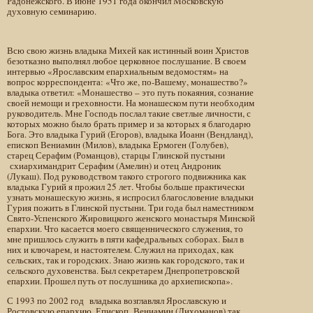
Радонежского. В июне 1951 года окончил Московскую
духовную семинарию.
Всю свою жизнь владыка Михей как истинный воин Христов
безотказно выполнял любое церковное послушание. В своем
интервью «Ярославским епархиальным ведомостям» на
вопрос корреспондента: «Что же, по-Вашему, монашество?»
владыка ответил: «Монашество – это путь покаяния, сознание
своей немощи и греховности. На монашеском пути необходим
руководитель. Мне Господь послал такие светлые личности, с
которых можно было брать пример и за которых я благодарю
Бога. Это владыка Гурий (Егоров), владыка Иоанн (Вендланд),
епископ Вениамин (Милов), владыка Ермоген (Голубев),
старец Серафим (Романцов), старцы Глинской пустыни
схиархимандрит Серафим (Амелин) и отец Андроник
(Лукаш). Под руководством такого строгого подвижника как
владыка Гурий я прожил 25 лет. Чтобы больше практически
узнать монашескую жизнь, я испросил благословение владыки
Гурия пожить в Глинской пустыни. Три года был наместником
Свято-Успенского Жировицкого женского монастыря Минской
епархии. Что касается моего священнического служения, то
мне пришлось служить в пяти кафедральных соборах. Был в
них и ключарем, и настоятелем. Служил на приходах, как
сельских, так и городских. Знаю жизнь как городского, так и
сельского духовенства. Был секретарем Днепропетровской
епархии. Прошел путь от послушника до архиепископа».
С 1993 по 2002 год владыка возглавлял Ярославскую и
Ростовскую епархию. Епископ Вениамин (Лихоманов) так