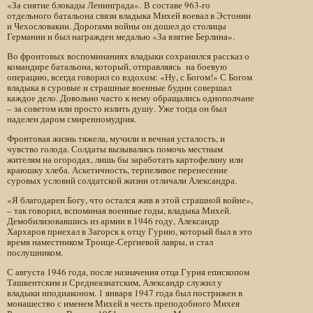
«За снятие блокады Ленинграда». В составе 963-го
отдельного батальона связи владыка Михей воевал в Эстонии
и Чехословакии. Дорогами войны он дошел до столицы
Германии и был награжден медалью «За взятие Берлина».
Во фронтовых воспоминаниях владыки сохранился рассказ о
командире батальона, который, отправляясь на боевую
операцию, всегда говорил со вздохом: «Ну, с Богом!» С Богом
владыка в суровые и страшные военные будни совершал
каждое дело. Довольно часто к нему обращались однополчане
– за советом или просто излить душу. Уже тогда он был
наделен даром смиренномудрия.
Фронтовая жизнь тяжела, мучили и вечная усталость, и
чувство голода. Солдаты вызывались помочь местным
жителям на огородах, лишь бы заработать картофелину или
краюшку хлеба. Аскетичность, терпеливое перенесение
суровых условий солдатской жизни отличали Александра.
«Я благодарен Богу, что остался жив в этой страшной войне»,
– так говорил, вспоминая военные годы, владыка Михей.
Демобилизовавшись из армии в 1946 году, Александр
Хархаров приехал в Загорск к отцу Гурию, который был в это
время наместником Троице-Сергиевой лавры, и стал
послушником.
С августа 1946 года, после назначения отца Гурия епископом
Ташкентским и Среднеазиатским, Александр служил у
владыки иподиаконом. 1 января 1947 года был пострижен в
монашество с именем Михей в честь преподобного Михея