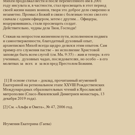
Михей продолжал вести и после перенесенного им в 2001
году инсульта и, в частности, стал просвещать в этот период
своей жизни наших воинов, творя это доброе дело смиренно и
незаметно. Промысл Божий в связи с болезнью тесно свел его
сначала с одним офицером, затем с другим… Офицеры,
воцерковившись, стали просвещать солдат.
Действительно, чудны дела Твоя, Господи!
Стяжав на непростом жизненном пути, исполненном подвига
и самоотверженности, благодатный духовный опыт,
архиепископ Михей всегда щедро делился этим опытом. Сам
пример его служения пастве – во исполнение Христовой
заповеди быть всем слугой (см. Мк. 9:35) – жив и теперь: в его
учениках, духовных чадах, последователях, но особо – в его
молитвах за всех и за вся пред Престолом Божиим.
[1] В основе статьи – доклад, прочитанный игуменией
Екатериной на региональном этапе XXVIII Рождественских
Международных образовательных чтений в Ярославской
митрополии (Спасо-Яковлевский Димитриев монастырь, 13
декабря 2019 года).
[2] См. «Альфа и Омега», № 47, 2006 год.
Игумения Екатерина (Гаева)