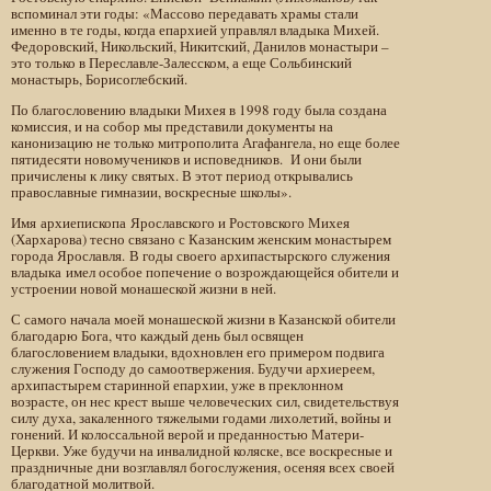
вспоминал эти годы: «Массово передавать храмы стали
именно в те годы, когда епархией управлял владыка Михей.
Федоровский, Никольский, Никитский, Данилов монастыри –
это только в Переславле-Залесском, а еще Сольбинский
монастырь, Борисоглебский.
По благословению владыки Михея в 1998 году была создана
комиссия, и на собор мы представили документы на
канонизацию не только митрополита Агафангела, но еще более
пятидесяти новомучеников и исповедников. И они были
причислены к лику святых. В этот период открывались
православные гимназии, воскресные школы».
Имя архиепископа Ярославского и Ростовского Михея
(Хархарова) тесно связано с Казанским женским монастырем
города Ярославля. В годы своего архипастырского служения
владыка имел особое попечение о возрождающейся обители и
устроении новой монашеской жизни в ней.
С самого начала моей монашеской жизни в Казанской обители
благодарю Бога, что каждый день был освящен
благословением владыки, вдохновлен его примером подвига
служения Господу до самоотвержения. Будучи архиереем,
архипастырем старинной епархии, уже в преклонном
возрасте, он нес крест выше человеческих сил, свидетельствуя
силу духа, закаленного тяжелыми годами лихолетий, войны и
гонений. И колоссальной верой и преданностью Матери-
Церкви. Уже будучи на инвалидной коляске, все воскресные и
праздничные дни возглавлял богослужения, осеняя всех своей
благодатной молитвой.