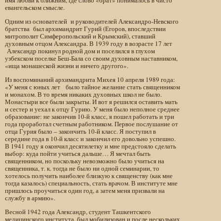
имя любви к ближним, где слово «брат» понималось в чисто
евангельском смысле.
Одним из основателей и руководителей Александро-Невского
братства был архимандрит Гурий (Егоров, впоследствии
митрополит Симферопольский и Крымский), ставший
духовным отцом Александра. В 1939 году в возрасте 17 лет
Александр покинул родной дом и поселился в глухом
узбекском поселке Беш-Бала со своим духовным наставником,
«ища монашеской жизни и ничего другого».
Из воспоминаний архимандрита Михея 10 апреля 1989 года:
«У меня с юных лет было тайное желание стать священником
и монахом. В то время никаких духовных школ не было.
Монастыри все были закрыты. И вот я решился оставить мать
и сестер и уехал к отцу Гурию. У меня было неполное среднее
образование: не закончив 10-й класс, я пошел работать и три
года проработал счетным работником. Первое послушание от
отца Гурия было – закончить 10-й класс. Я поступил в
середине года в 10-й класс и закончил его довольно успешно.
В 1941 году я окончил десятилетку и мне предстояло сделать
выбор: куда пойти учиться дальше… Я мечтал быть
священником, но поскольку невозможно было учиться на
священника, т. к. тогда не было ни одной семинарии, то
хотелось получить наиболее близкую к священству (как мне
тогда казалось) специальность, стать врачом. В институте мне
пришлось проучиться один год, а затем меня призвали на
службу в армию».
Весной 1942 года Александр, студент Ташкентского
медицинского института, был мобилизован и после нескольких