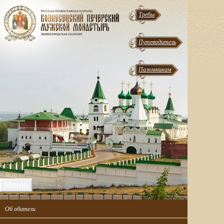
Требы
Путеводитель
Паломникам
Меню
Об обители