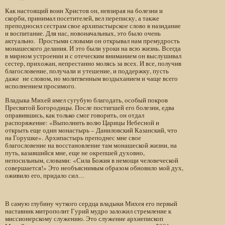
Как настоящий воин Христов он, невзирая на болезни и
скорби, принимал посетителей, вел переписку, а также
преподносил сестрам свое архипастырское слово в назидание
и воспитание. Для нас, новоначальных, это было очень
актуально. Простыми словами он открывал нам премудрость
монашеского делания. И это были уроки на всю жизнь. Всегда
в мирном устроении и с отеческим вниманием он выслушивал
сестер, прихожан, непрестанно молясь за всех. И все, получив
благословение, получали и утешение, и поддержку, пусть
даже не словом, но молитвенным воздыханием и чаще всего
исполнением просимого.
Владыка Михей имел сугубую благодать, особый покров
Пресвятой Богородицы. После постигшей его болезни, едва
оправившись, как только смог говорить, он отдал
распоряжение: «Выполнить волю Царицы Небесной и
открыть еще один монастырь – Даниловский Казанский, что
на Горушке». Архипастырь преподнес мне свое
благословение на восстановление там монашеской жизни, на
путь, казавшийся мне, еще не окрепшей духовно,
непосильным, словами: «Сила Божия в немощи человеческой
совершается!» Это необъяснимым образом обновило мой дух,
оживило его, придало сил…
В самую глубину чуткого сердца владыки Михея его первый
наставник митрополит Гурий мудро заложил стремление к
миссионерскому служению. Это служение архиепископ