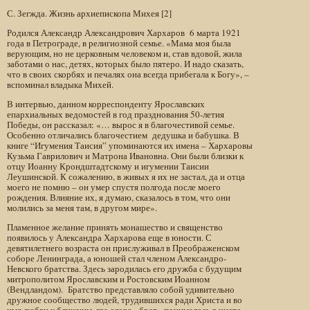
С. Зегжда. Жизнь архиепископа Михея [2]
Родился Александр Александрович Хархаров 6 марта 1921
года в Петрограде, в религиозной семье. «Мама моя была
верующим, но не церковным человеком и, став вдовой, жила
заботами о нас, детях, которых было пятеро. И надо сказать,
что в своих скорбях и печалях она всегда прибегала к Богу», –
вспоминал владыка Михей.
В интервью, данном корреспонденту Ярославских
епархиальных ведомостей в год празднования 50-летия
Победы, он рассказал: «… вырос я в благочестивой семье.
Особенно отличались благочестием дедушка и бабушка. В
книге “Игумения Таисия” упоминаются их имена – Хархаровы
Кузьма Гаврилович и Матрона Ивановна. Они были близки к
отцу Иоанну Крондштадтскому и игумении Таисии
Леушинской. К сожалению, в живых я их не застал, да и отца
моего не помню – он умер спустя полгода после моего
рождения. Влияние их, я думаю, сказалось в том, что они
молились за меня там, в другом мире».
Пламенное желание принять монашество и священство
появилось у Александра Хархарова еще в юности. С
девятилетнего возраста он прислуживал в Преображенском
соборе Ленинграда, а юношей стал членом Александро-
Невского братства. Здесь зародилась его дружба с будущим
митрополитом Ярославским и Ростовским Иоанном
(Вендландом). Братство представляло собой удивительно
дружное сообщество людей, трудившихся ради Христа и во