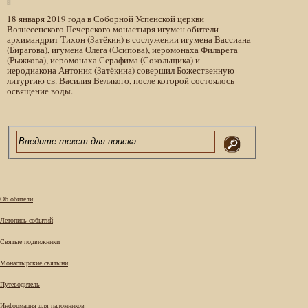
18 января 2019 года в Соборной Успенской церкви
Вознесенского Печерского монастыря игумен обители
архимандрит Тихон (Затёкин) в сослужении игумена Вассиана
(Бирагова), игумена Олега (Осипова), иеромонаха Филарета
(Рыжкова), иеромонаха Серафима (Сокольщика) и
иеродиакона Антония (Затёкина) совершил Божественную
литургию св. Василия Великого, после которой состоялось
освящение воды.
Об обители
Летопись событий
Святые подвижники
Монастырские святыни
Путеводитель
Информация для паломников