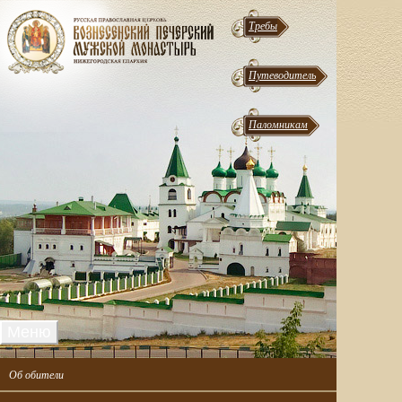
Требы
Путеводитель
Паломникам
Меню
Об обители