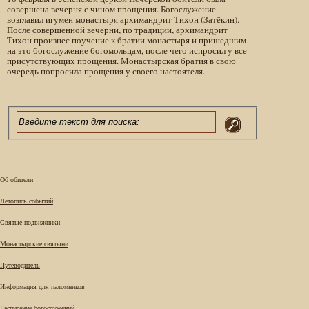
совершена вечерня с чином прощения. Богослужение
возглавил игумен монастыря архимандрит Тихон (Затёкин).
После совершенной вечерни, по традиции, архимандрит
Тихон произнес поучение к братии монастыря и пришедшим
на это богослужение богомольцам, после чего испросил у все
присутствующих прощения. Монастырская братия в свою
очередь попросила прощения у своего настоятеля.
Об обители
Летопись событий
Святые подвижники
Монастырские святыни
Путеводитель
Информация для паломников
Расписание богослужений