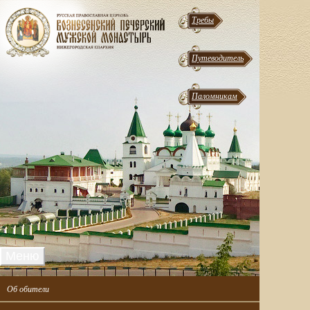
Требы
Путеводитель
Паломникам
Меню
Об обители