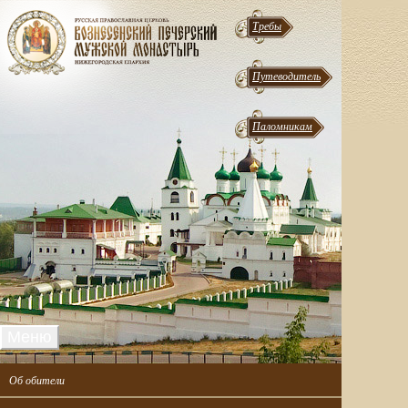
Требы
Путеводитель
Паломникам
Меню
Об обители