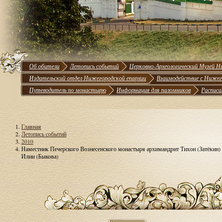
Об обители
Летопись событий
Церковно-Археологический Музей Н
Издательский отдел Нижегородской епархии
Взаимодействие с Нижег
Путеводитель по монастырю
Информация для паломников
Расписа
Главная
Летопись событий
2010
Наместник Печерского Вознесенского монастыря архимандрит Тихон (Затёкин) п
Илии (Быкова)