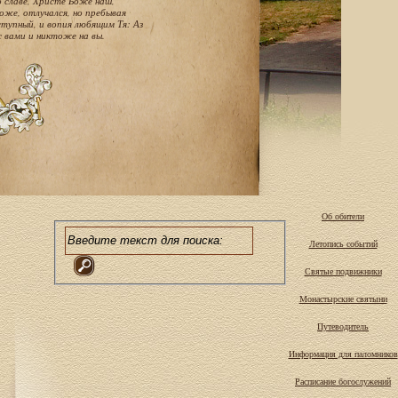
о славе, Христе Боже наш,
оже, отлучался, но пребывая
тупный, и вопия любящим Тя: Аз
с вами и никтоже на вы.
Об обители
Летопись событий
Святые подвижники
Монастырские святыни
Путеводитель
Информация для паломников
Расписание богослужений