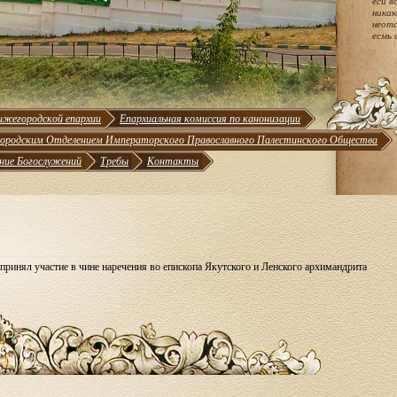
еси в
никак
неотс
есмь 
ижегородской епархии
Епархиальная комиссия по канонизации
ородским Отделением Императорского Православного Палестинского Общества
ние Богослужений
Требы
Контакты
ринял участие в чине наречения во епископа Якутского и Ленского архимандрита