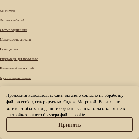
Об обители
Летопись событий
Святые подвижники
Монастырские святыни
Путеводитель
Информация для паломников
Расписание богослужений
Музей истории Епархии
Требы
Продолжая использовать сайт, вы даете согласие на обработку
Вопрос к наместнику
файлов cookie, генерируемых Яндекс.Метрикой. Если вы не
Карта сайта
хотите, чтобы ваши данные обрабатывались: тогда отключите в
настройках вашего браузера файлы cookie.
Контакты
© Вознесенский Печерский мужской
Принять
монастырь