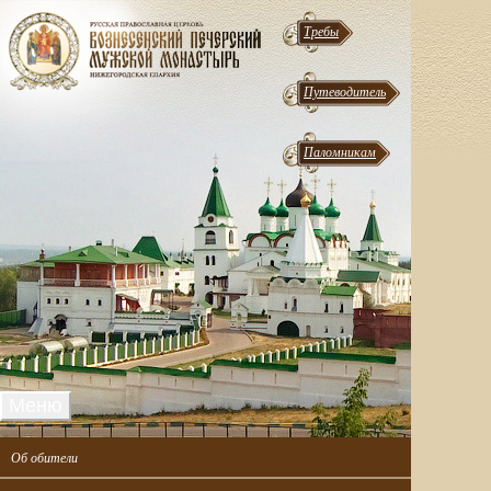
Требы
Путеводитель
Паломникам
Меню
Об обители