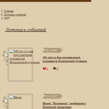
Главная
Летопись событий
2007
Летопись событий
26.12.2007
300 лет со дня преставления,
основателя Флорищевой пустыни
4
0
23.12.2007
Икона "Всецарица" прибывает в
Печерский монастырь