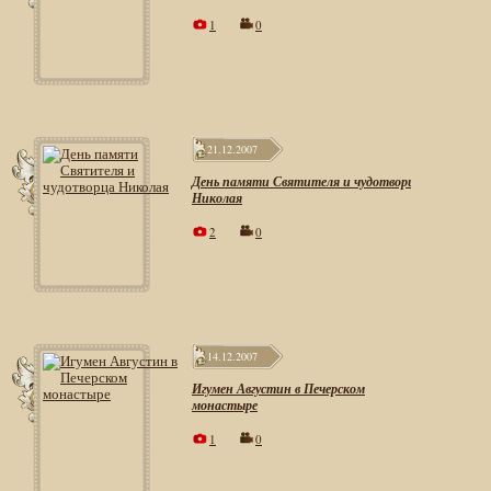
1
0
21.12.2007
День памяти Святителя и чудотворца
Николая
2
0
14.12.2007
Игумен Августин в Печерском
монастыре
1
0