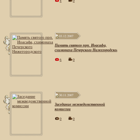
4
0
03.12.2007
Память святого прп. Иоасафа,
схимонаха Печерского Нижегородского
6
0
30.11.2007
Заседание межведомственной
комиссии
0
0