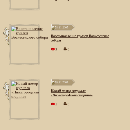
28.11.2007
Восстановление крылец Вознесенского
собора
3
0
28.11.2007
Новый номер журнала
«Нижегородская старина»
1
0