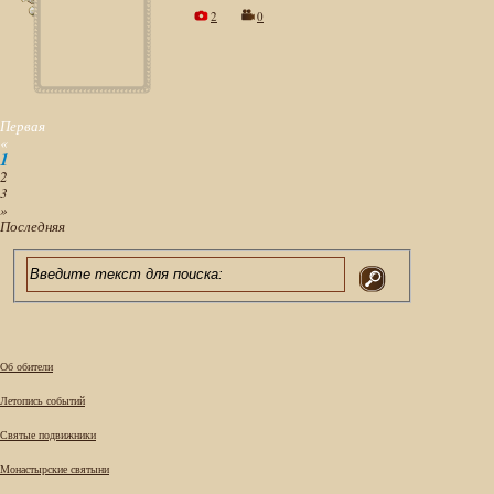
2
0
Первая
«
1
2
3
»
Последняя
Об обители
Летопись событий
Святые подвижники
Монастырские святыни