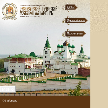
Требы
Путеводитель
Паломникам
Меню
Об обители