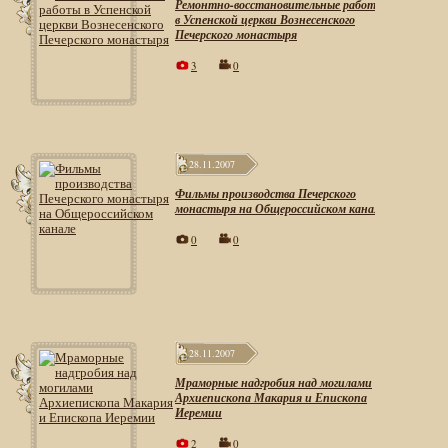
Ремонтно-восстановительные работы
в Успенской церкви Вознесенского
Печерского монастыря
3
0
28.11.2007
Фильмы производства Печерского
монастыря на Общероссийском канале
0
0
28.11.2007
Мраморные надгробия над могилами
Архиепископа Макария и Епископа
Иеремии
2
0