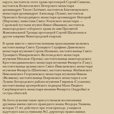
округа, настоятель этого храма протоиерей Сергий Симагин,
настоятель Вознесенского Печерского монастыря
архимандрит Тихон (Затёкин), настоятель Благовещенского
монастыря архимандрит Александр (Лукин), настоятель
Оранского Богородицкого монастыря архимандрит Нектарий
(Марченко), наместник Свято-Успенского монастыря —
Саровской пустыни игумен Никон (Ивашков), настоятель
нижегородского соборного храма во имя Пресвятой
Живоначальной Троицы протоиерей Сергий Шалатонов и
другие клирики Нижегородской епархии.
В храме вместе с многочисленными прихожанами молились
настоятельница Свято-Троицкого Серафимо-Дивеевского
монастыря игумения Сергия (Конкова), настоятельница Свято-
Троицкого Макарьевского Желтоводского монастыря
игумения Михаила (Орлова), настоятельница нижегородского
Крестовоздвиженского монастыря игумения Филарета (Гажу),
настоятельница арзамасского Свято-Николаевского монастыря
игумения Филарета (Шевченко), настоятельница Абабковского
Николаевского Георгиевского монастыря игумения Никона
(Желякова), настоятельница Покровского монастыря в селе
Лукино Богородского района игумения Гавриила (Суханова),
настоятельница архиерейского подворья Мало-Пицкого
Скорбященского монастыря инокиня Филарета (Андрейко) и
сестры обителей.
На богослужении также присутствовали воспитанники
дружины имени святого праведного воина Феодора Ушакова,
которая 15 лет действует при этом приходе, учащиеся
кадетского класса гимназии №2, директора православных