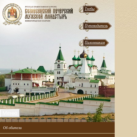
Требы
Путеводитель
Паломникам
Меню
Об обители