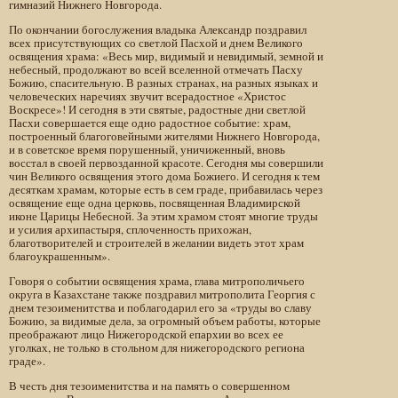
гимназий Нижнего Новгорода.
По окончании богослужения владыка Александр поздравил
всех присутствующих со светлой Пасхой и днем Великого
освящения храма: «Весь мир, видимый и невидимый, земной и
небесный, продолжают во всей вселенной отмечать Пасху
Божию, спасительную. В разных странах, на разных языках и
человеческих наречиях звучит всерадостное «Христос
Воскресе»! И сегодня в эти святые, радостные дни светлой
Пасхи совершается еще одно радостное событие: храм,
построенный благоговейными жителями Нижнего Новгорода,
и в советское время порушенный, уничиженный, вновь
восстал в своей первозданной красоте. Сегодня мы совершили
чин Великого освящения этого дома Божиего. И сегодня к тем
десяткам храмам, которые есть в сем граде, прибавилась через
освящение еще одна церковь, посвященная Владимирской
иконе Царицы Небесной. За этим храмом стоят многие труды
и усилия архипастыря, сплоченность прихожан,
благотворителей и строителей в желании видеть этот храм
благоукрашенным».
Говоря о событии освящения храма, глава митрополичьего
округа в Казахстане также поздравил митрополита Георгия с
днем тезоименитства и поблагодарил его за «труды во славу
Божию, за видимые дела, за огромный объем работы, которые
преображают лицо Нижегородской епархии во всех ее
уголках, не только в стольном для нижегородского региона
граде».
В честь дня тезоименитства и на память о совершенном