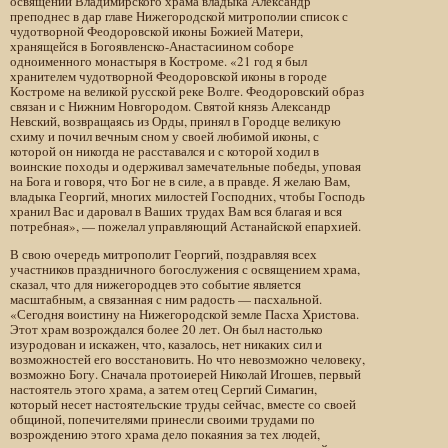
освящении Владимирского храма владыка Александр
преподнес в дар главе Нижегородской митрополии список с
чудотворной Феодоровской иконы Божией Матери,
хранящейся в Богоявленско-Анастасиином соборе
одноименного монастыря в Костроме. «21 год я был
хранителем чудотворной Феодоровской иконы в городе
Костроме на великой русской реке Волге. Феодоровский образ
связан и с Нижним Новгородом. Святой князь Александр
Невский, возвращаясь из Орды, принял в Городце великую
схиму и почил вечным сном у своей любимой иконы, с
которой он никогда не расставался и с которой ходил в
воинские походы и одерживал замечательные победы, уповая
на Бога и говоря, что Бог не в силе, а в правде. Я желаю Вам,
владыка Георгий, многих милостей Господних, чтобы Господь
хранил Вас и даровал в Ваших трудах Вам вся благая и вся
потребная», — пожелал управляющий Астанайской епархией.
В свою очередь митрополит Георгий, поздравляя всех
участников праздничного богослужения с освящением храма,
сказал, что для нижегородцев это событие является
масштабным, а связанная с ним радость — пасхальной.
«Сегодня воистину на Нижегородской земле Пасха Христова.
Этот храм возрождался более 20 лет. Он был настолько
изуродован и искажен, что, казалось, нет никаких сил и
возможностей его восстановить. Но что невозможно человеку,
возможно Богу. Сначала протоиерей Николай Игошев, первый
настоятель этого храма, а затем отец Сергий Симагин,
который несет настоятельские труды сейчас, вместе со своей
общиной, попечителями принесли своими трудами по
возрождению этого храма дело покаяния за тех людей,