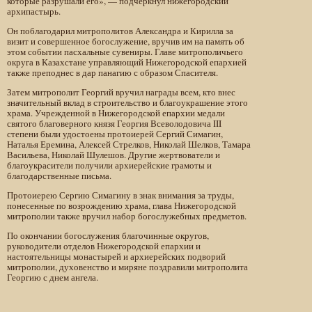
которые разрушали его», — подчеркнул нижегородский
архипастырь.
Он поблагодарил митрополитов Александра и Кирилла за
визит и совершенное богослужение, вручив им на память об
этом событии пасхальные сувениры. Главе митрополичьего
округа в Казахстане управляющий Нижегородской епархией
также преподнес в дар панагию с образом Спасителя.
Затем митрополит Георгий вручил награды всем, кто внес
значительный вклад в строительство и благоукрашение этого
храма. Учрежденной в Нижегородской епархии медали
святого благоверного князя Георгия Всеволодовича III
степени были удостоены протоиерей Сергий Симагин,
Наталья Еремина, Алексей Стрелков, Николай Шелков, Тамара
Васильева, Николай Шулешов. Другие жертвователи и
благоукрасители получили архиерейские грамоты и
благодарственные письма.
Протоиерею Сергию Симагину в знак внимания за труды,
понесенные по возрождению храма, глава Нижегородской
митрополии также вручил набор богослужебных предметов.
По окончании богослужения благочинные округов,
руководители отделов Нижегородской епархии и
настоятельницы монастырей и архиерейских подворий
митрополии, духовенство и миряне поздравили митрополита
Георгию с днем ангела.