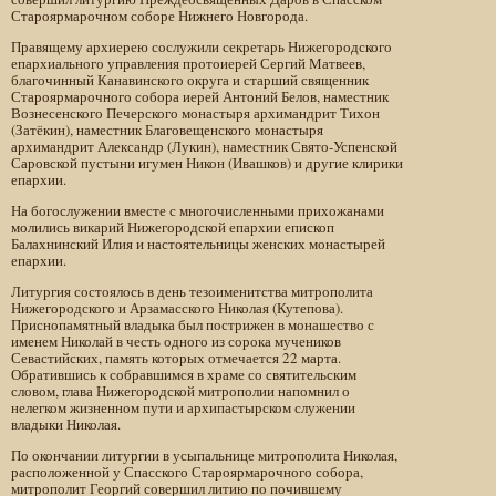
Староярмарочном соборе Нижнего Новгорода.
Правящему архиерею сослужили секретарь Нижегородского
епархиального управления протоиерей Сергий Матвеев,
благочинный Канавинского округа и старший священник
Староярмарочного собора иерей Антоний Белов, наместник
Вознесенского Печерского монастыря архимандрит Тихон
(Затёкин), наместник Благовещенского монастыря
архимандрит Александр (Лукин), наместник Свято-Успенской
Саровской пустыни игумен Никон (Ивашков) и другие клирики
епархии.
На богослужении вместе с многочисленными прихожанами
молились викарий Нижегородской епархии епископ
Балахнинский Илия и настоятельницы женских монастырей
епархии.
Литургия состоялось в день тезоименитства митрополита
Нижегородского и Арзамасского Николая (Кутепова).
Приснопамятный владыка был пострижен в монашество с
именем Николай в честь одного из сорока мучеников
Севастийских, память которых отмечается 22 марта.
Обратившись к собравшимся в храме со святительским
словом, глава Нижегородской митрополии напомнил о
нелегком жизненном пути и архипастырском служении
владыки Николая.
По окончании литургии в усыпальнице митрополита Николая,
расположенной у Спасского Староярмарочного собора,
митрополит Георгий совершил литию по почившему