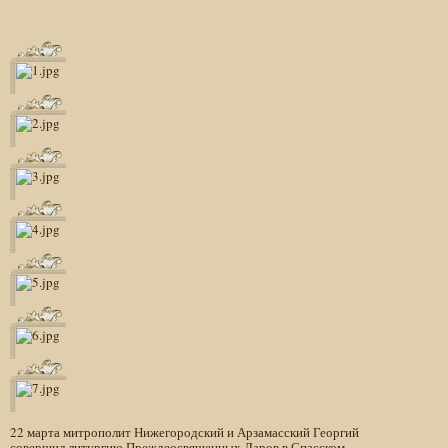
22 марта митрополит Нижегородский и Арзамасский Георгий
совершил литургию Преждеосвященных Даров в Спасском