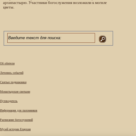
архипастырю. Участники богослужения возложили к могиле
цветы.
Об обители
Летопись событий
Святые подвижники
Монастырские святыни
Путеводитель
Информация для паломников
Расписание богослужений
Музей истории Епархии