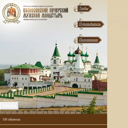
Требы
Путеводитель
Паломникам
Меню
Об обители