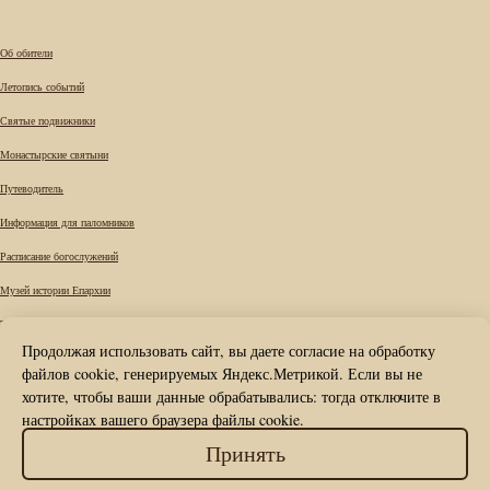
Об обители
Летопись событий
Святые подвижники
Монастырские святыни
Путеводитель
Информация для паломников
Расписание богослужений
Музей истории Епархии
Требы
Продолжая использовать сайт, вы даете согласие на обработку
Вопрос к наместнику
файлов cookie, генерируемых Яндекс.Метрикой. Если вы не
Карта сайта
хотите, чтобы ваши данные обрабатывались: тогда отключите в
настройках вашего браузера файлы cookie.
Контакты
© Вознесенский Печерский мужской
Принять
монастырь