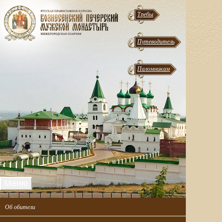
Требы
Путеводитель
Паломникам
Меню
Об обители