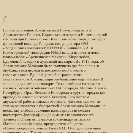
По благословению Архиепископа Нижегородского и
Арзамасского Георгия, Издательским отделом Нижегородской
епархии при Вознесенском Печерском монастыре, благодаря
финансовой помощи Генерального директора ЗАО
«Холдинговая компания ИНТЕРРОС» Клишаса А.А , в
Нижегородской типографии РИДО вышла из печати новая
книга-альбом «Архиепископ Макарий (Миролюбов).
Церковный историк и духовный пастырь». До 1917 года, об
Архиепископе Макарии было выпущено две брошюры, и
опубликованы несколько воспоминаний о нём его
современников. Единой целой биографии этого
замечательного Архипастыря опубликовано ещё не было. В
течении двух лет архимандрит Тихон собирал материал в
архивах, музеях и библиотеках Н-Новгорода, Москвы, Санкт-
Петербурга, Орла, Великого Новгорода и других городах где
проходило служение этого Святителя. Результатом
двухлетней работы явилась эта книга. Читатель сможет не
только ознакомится с биографией Архиепископа Макария, но
поскольку альбом роскошно иллюстрирован сможет
посмотреть фотографии и документы касающиеся его
личности. Отзыв на рукопись архимандрита Тихона
(Затекина), профессора, председателя общества
«Нижегородский краевед» Галая Ю.Г. Очередное научное
сочинение отца Тихона продолжает его неустанные труды на