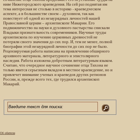
ниве Нижегородского краеведения. На сей раз поднятая им
тема интересная не столько в историко - краеведческом
аспекте, а в большинстве своем – духовном, так как
повествует об одной из незаурядных личностей нашей
Православной церкви – архиепископе Макарии. Его
подвижничество на науки и духовного пастырства снискали
Владыки признательность современников. Научные труды
архиепископа по изучению церковных древностей не
потеряли своего значения до сих пор. И, тем не менее, полной
биографии этой незаурядной личности до сих пор не было.
Рецензируемая работа написана на привлечении обширного
архивного материала, литературного и эпистолярного
наследия. Работа изложена добротным литературным языком.
Считаю, что очередное научное сочинение отца Тихона не
только явится серьезным вкладом в местное краеведение, но и
привлечет внимание ученых и краеведов других регионов
России, и, прежде всего тех, где трудился архиепископ
Макарий.
Об обители