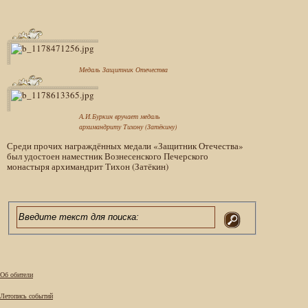
Медаль Защитник Отечества
А.И.Буркин вручает медаль
архимандриту Тихону (Затёкину)
Среди прочих награждённых медали «Защитник Отечества»
был удостоен наместник Вознесенского Печерского
монастыря архимандрит Тихон (Затёкин)
Об обители
Летопись событий