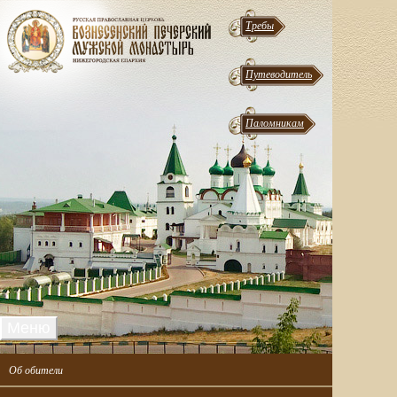
Требы
Путеводитель
Паломникам
Меню
Об обители