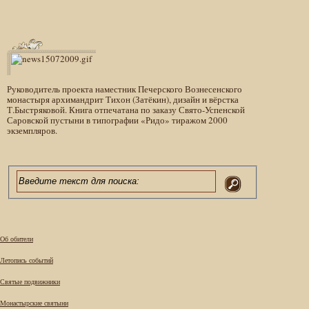
Руководитель проекта наместник Печерского Вознесенского
монастыря архимандрит Тихон (Затёкин), дизайн и вёрстка
Т.Быстряковой. Книга отпечатана по заказу Свято-Успенской
Саровской пустыни в типографии «Ридо» тиражом 2000
экземпляров.
Об обители
Летопись событий
Святые подвижники
Монастырские святыни