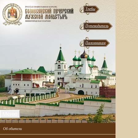
Требы
Путеводитель
Паломникам
Меню
Об обители