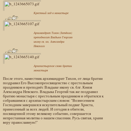
Крестный ход в монастыре
Архимандрит Тихон (Затёкин)
преподносит Владыке Георгию
икону св. кн. Александра
Невского
Архипастырское слово братии
монастыря
После этого, наместник архимандрит Тихон, от лица братии
поздравил Его Высокопреосвященство с престольным
праздником и преподнёс Владыке икону св. блг. Князя
Александра Невского. Владыка Георгий так же поздравил
братию монастыря с престольным праздником и обратился к
собравшимся с архипастырским словом: "Вознесением
Господним завершился искупительный подвиг Христа,
принесенный за всех людей. И сегодня в обители,
посвященной этому великому событию, совершается
непрестанная молитва о нашем спасении. Русь святая, храни
веру православную!"