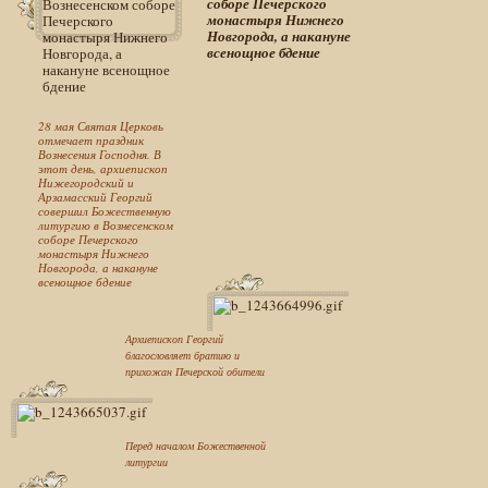
соборе Печерского
монастыря Нижнего
Новгорода, а накануне
всенощное бдение
28 мая Святая Церковь
отмечает праздник
Вознесения Господня. В
этот день, архиепископ
Нижегородский и
Арзамасский Георгий
совершил Божественную
литургию в Вознесенском
соборе Печерского
монастыря Нижнего
Новгорода, а накануне
всенощное бдение
Архиепископ Георгий
благословляет братию и
прихожан Печерской обители
Перед началом Божественной
литургии