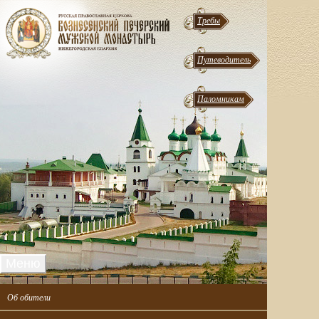
Требы
Путеводитель
Паломникам
Меню
Об обители