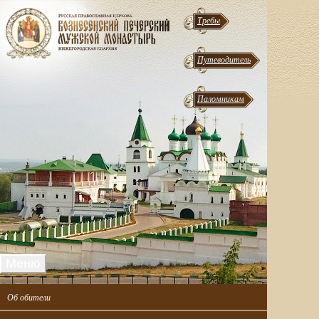
Требы
Путеводитель
Паломникам
Меню
Об обители