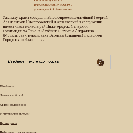
После богослужения в
Благовещенском монастыре с
режиссёром Н.С.Михалковым.
Закладку храма совершил Высокопреосвященнейший Георгий
Архиепископ Нижегородский и Арзамасский в сослужении
наместников монастырей Нижегородской епархии –
архимандрита Тихона (Затёкина), игумена Андроника
(Могилатова) , иеромонаха Варнавы (Баранова) и клириков
Городецкого благочиния.
Об обители
Летопись событий
Святые подвижники
Монастырские святыни
Путеводитель
Информация для паломников