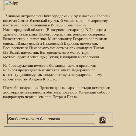
17 января митрополит Нижегородский и Арзамасский Георгий
посетил Свято-Успенский мужской монастырь — Флорищеву
пустынь, расположенный в Володарском районе
Нижегородской области (Выксунcкая епархия). В Троицком
храме обители глава Нижегородской митрополии совершил
Божественную литургию. Митрополиту Георгию сослужили
епископ Выксунский и Павловский Варнава, наместник
Вознесенского Печерского монастыря архимандрит Тихон
(Затёкин), наместник Благовещенского монастыря
архимандрит Александр (Лукин) и клирики митрополии.
На богослужении вместе с большим числом прихожан
молился председатель комитета Совета Федерации по
конституционному законодательству и государственному
строительству Андрей Клишас.
После богослужения Преосвященные архипастыри осмотрели
достопримечательности обители, посетили Успенский собор и
надвратную церковь св. апп. Петра и Павла.