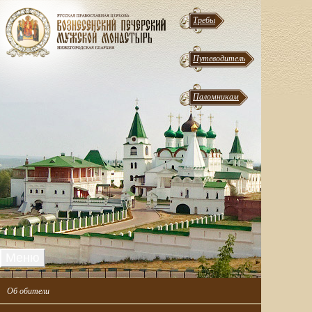
Требы
Путеводитель
Паломникам
Меню
Об обители