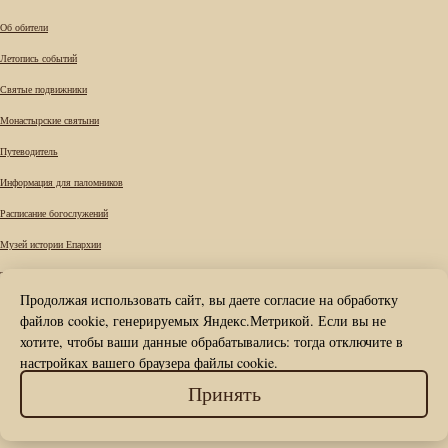
Об обители
Летопись событий
Святые подвижники
Монастырские святыни
Путеводитель
Информация для паломников
Расписание богослужений
Музей истории Епархии
Требы
Продолжая использовать сайт, вы даете согласие на обработку
Вопрос к наместнику
файлов cookie, генерируемых Яндекс.Метрикой. Если вы не
Карта сайта
хотите, чтобы ваши данные обрабатывались: тогда отключите в
настройках вашего браузера файлы cookie.
Контакты
© Вознесенский Печерский мужской
Принять
монастырь