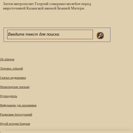
Затем митрополит Георгий совершил молебен перед
мироточивой Казанской иконой Божией Матери.
Об обители
Летопись событий
Святые подвижники
Монастырские святыни
Путеводитель
Информация для паломников
Расписание богослужений
Музей истории Епархии
Требы