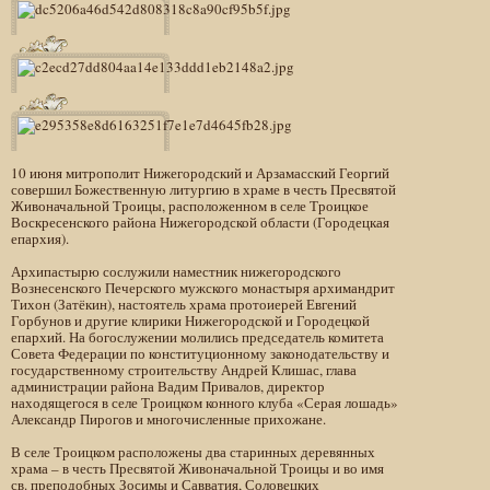
10 июня митрополит Нижегородский и Арзамасский Георгий
совершил Божественную литургию в храме в честь Пресвятой
Живоначальной Троицы, расположенном в селе Троицкое
Воскресенского района Нижегородской области (Городецкая
епархия).
Архипастырю сослужили наместник нижегородского
Вознесенского Печерского мужского монастыря архимандрит
Тихон (Затёкин), настоятель храма протоиерей Евгений
Горбунов и другие клирики Нижегородской и Городецкой
епархий. На богослужении молились председатель комитета
Совета Федерации по конституционному законодательству и
государственному строительству Андрей Клишас, глава
администрации района Вадим Привалов, директор
находящегося в селе Троицком конного клуба «Серая лошадь»
Александр Пирогов и многочисленные прихожане.
В селе Троицком расположены два старинных деревянных
храма – в честь Пресвятой Живоначальной Троицы и во имя
св. преподобных Зосимы и Савватия, Соловецких