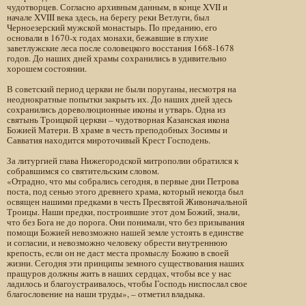
чудотворцев. Согласно архивным данным, в конце XVII и
начале XVIII века здесь, на берегу реки Ветлуги, был
Черноезерский мужской монастырь. По преданию, его
основали в 1670-х годах монахи, бежавшие в глухие
заветлужские леса после соловецкого восстания 1668-1678
годов. До наших дней храмы сохранились в удивительно
хорошем состоянии.
В советский период церкви не были поруганы, несмотря на
неоднократные попытки закрыть их. До наших дней здесь
сохранились дореволюционные иконы и утварь. Одна из
святынь Троицкой церкви – чудотворная Казанская икона
Божией Матери. В храме в честь преподобных Зосимы и
Савватия находится мироточивый Крест Господень.
За литургией глава Нижегородской митрополии обратился к
собравшимся со святительским словом.
«Отрадно, что мы собрались сегодня, в первые дни Петрова
поста, под сенью этого древнего храма, который некогда был
освящен нашими предками в честь Пресвятой Живоначальной
Троицы. Наши предки, построившие этот дом Божий, знали,
что без Бога не до порога. Они понимали, что без призывания
помощи Божией невозможно нашей земле устоять в единстве
и согласии, и невозможно человеку обрести внутреннюю
крепость, если он не даст места промыслу Божию в своей
жизни. Сегодня эти принципы земного существования наших
пращуров должны жить в наших сердцах, чтобы все у нас
ладилось и благоустраивалось, чтобы Господь ниспослал свое
благословение на наши труды», – отметил владыка.