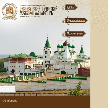
Требы
Путеводитель
Паломникам
Меню
Об обители