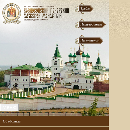
Требы
Путеводитель
Паломникам
Меню
Об обители