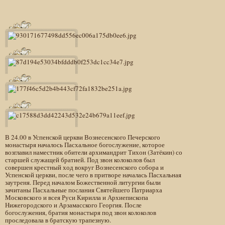
В 24.00 в Успенской церкви Вознесенского Печерского
монастыря началось Пасхальное богослужение, которое
возглавил наместник обители архимандрит Тихон (Затёкин) со
старшей служащей братией. Под звон колоколов был
совершен крестный ход вокруг Вознесенского собора и
Успенской церкви, после чего в притворе началась Пасхальная
заутреня. Перед началом Божественной литургии были
зачитаны Пасхальные послания Святейшего Патриарха
Московского и всея Руси Кирилла и Архиепископа
Нижегородского и Арзамасского Георгия. После
богослужения, братия монастыря под звон колоколов
проследовала в братскую трапезную.