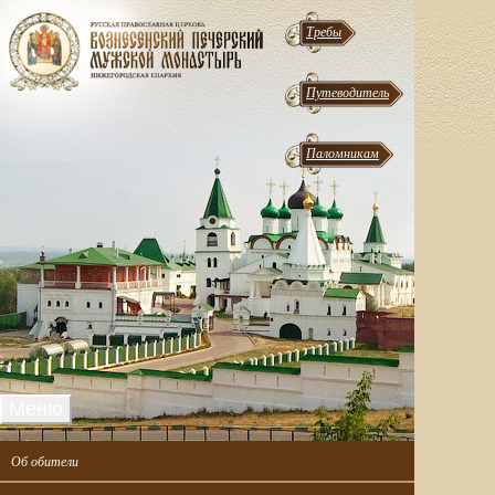
Требы
Путеводитель
Паломникам
Меню
Об обители