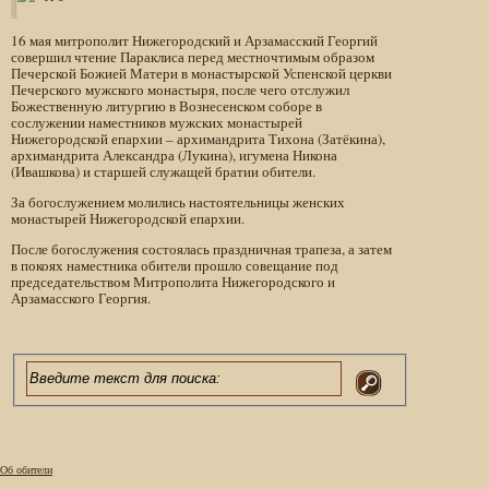
16 мая митрополит Нижегородский и Арзамасский Георгий
совершил чтение Параклиса перед местночтимым образом
Печерской Божией Матери в монастырской Успенской церкви
Печерского мужского монастыря, после чего отслужил
Божественную литургию в Вознесенском соборе в
сослужении наместников мужских монастырей
Нижегородской епархии – архимандрита Тихона (Затёкина),
архимандрита Александра (Лукина), игумена Никона
(Ивашкова) и старшей служащей братии обители.
За богослужением молились настоятельницы женских
монастырей Нижегородской епархии.
После богослужения состоялась праздничная трапеза, а затем
в покоях наместника обители прошло совещание под
председательством Митрополита Нижегородского и
Арзамасского Георгия.
Об обители