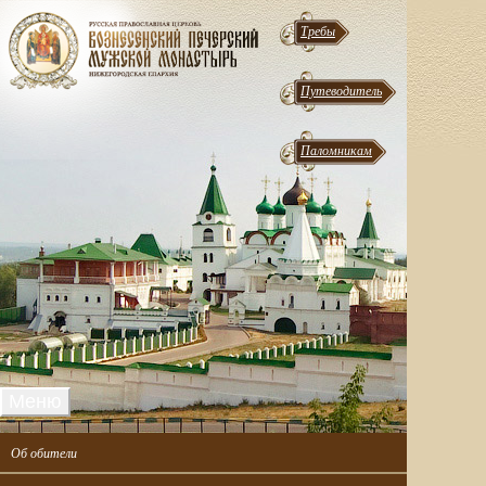
Требы
Путеводитель
Паломникам
Меню
Об обители