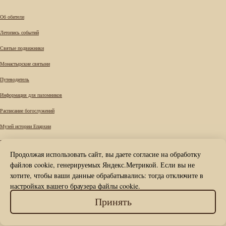
Об обители
Летопись событий
Святые подвижники
Монастырские святыни
Путеводитель
Информация для паломников
Расписание богослужений
Музей истории Епархии
Требы
Продолжая использовать сайт, вы даете согласие на обработку
Вопрос к наместнику
файлов cookie, генерируемых Яндекс.Метрикой. Если вы не
Карта сайта
хотите, чтобы ваши данные обрабатывались: тогда отключите в
настройках вашего браузера файлы cookie.
Контакты
© Вознесенский Печерский мужской
Принять
монастырь