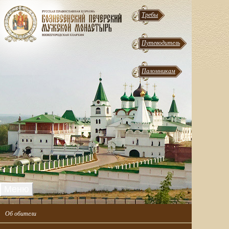
Требы
Путеводитель
Паломникам
Меню
Об обители