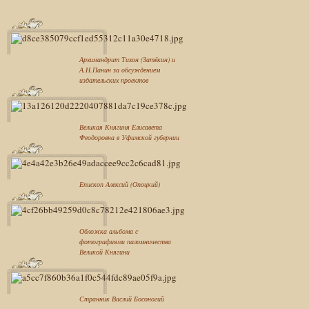
Архимандрит Тихон (Затёкин) и
А.Н.Панин за обсуждением
издательских проектов
Великая Княгиня Елисавета
Феодоровна в Уфимской губернии
Епископ Алексий (Опоцкий)
Обложка альбома с
фотографиями паломничества
Великой Княгини
Странник Васлий Босоногий