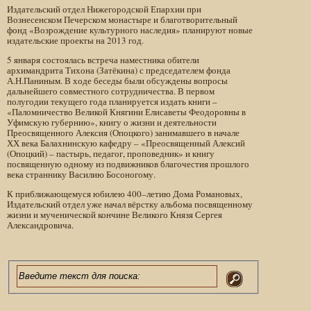
Издательский отдел Нижегородской Епархии при
Вознесенском Печерском монастыре и благотворительный
фонд «Возрождение культурного наследия» планируют новые
издательские проекты на 2013 год.
5 января состоялась встреча наместника обители
архимандрита Тихона (Затёкина) с председателем фонда
А.Н.Паниным. В ходе беседы были обсуждены вопросы
дальнейшего совместного сотрудничества. В первом
полугодии текущего года планируется издать книги –
«Паломничество Великой Княгини Елисаветы Феодоровны в
Уфимскую губернию», книгу о жизни и деятельности
Преосвященного Алексия (Опоцкого) занимавшего в начале
ХХ века Балахнинскую кафедру – «Преосвященный Алексий
(Опоцкий) – пастырь, педагог, проповедник» и книгу
посвященную одному из подвижников благочестия прошлого
века страннику Василию Босоногому.
К приближающемуся юбилею 400–летию Дома Романовых,
Издательский отдел уже начал вёрстку альбома посвященному
жизни и мученической кончине Великого Князя Сергея
Александровича.