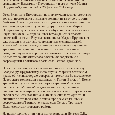
священнику Владимиру Прудовскому и его внучке Марии
Прудовской, скончавшейся 23 февраля 2015 года.
Отец Владимир Прудовский принял мученическую смерть за
то, что, несмотря на открытые гонения на веру со стороны
безбожной власти, осмелился продолжать на своем приходе
миссионерскую работу, а его супруга, матушка Мария
Прудовская, даже сама взялась за обучение так называемых
«кулацких детей», пораженных в гражданских правах
советской властью. Внучка священника, Мария Прудовская,
уже в наши дни активно сотрудничала с епархиальной
комиссией по канонизации, которая занимается изучением
архивных материалов, связанных с жизнеописанием
священнослужителей, репрессированных в безбожные годы.
Кроме этого, она оказывала посильное содействие в
возрождении Троицкого храма села Теплое Троицкое.
Памятные мероприятия начались с литии по священнику
Владимиру Прудовскому и его внучке Марии в Успенском
храме обители, которую совершил наместник Вознесенского
Печерского монастыря архимандрит Тихон (Затёкин). После
краткой экскурсии по монастырю в трапезной палате
состоялось рабочее обсуждение вопросов, связанных с
сохранением исторической памяти о тех, кто не отрекался от
своей веры невзирая ни на какие жизненные трудности и
внешние обстоятельства, а также проблем, связанных с
возрождением Троицкого храма села Теплое Троицкое
Дальнеконстантиновского района.
На памятных мероприятиях присутствовали Дёгтева О.В.,