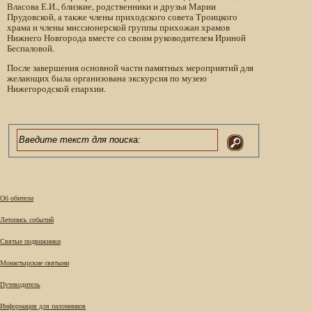
Власова Е.И., близкие, родственники и друзья Марии
Прудовской, а также члены приходского совета Троицкого
храма и члены миссионерской группы прихожан храмов
Нижнего Новгорода вместе со своим руководителем Ириной
Беспаловой.
После завершения основной части памятных мероприятий для
желающих была организована экскурсия по музею
Нижегородской епархии.
Об обители
Летопись событий
Святые подвижники
Монастырские святыни
Путеводитель
Информация для паломников