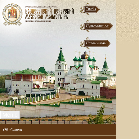
Требы
Путеводитель
Паломникам
Меню
Об обители