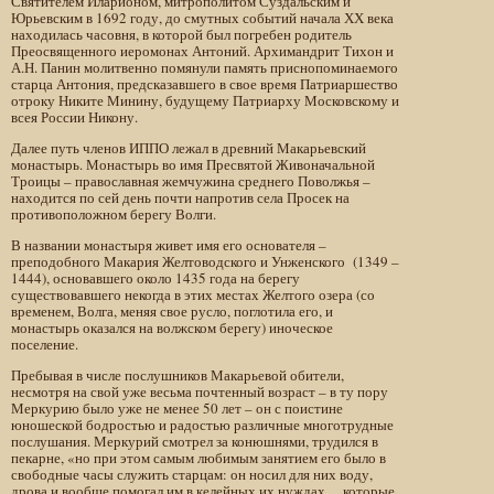
Святителем Иларионом, митрополитом Суздальским и
Юрьевским в 1692 году, до смутных событий начала ХХ века
находилась часовня, в которой был погребен родитель
Преосвященного иеромонах Антоний. Архимандрит Тихон и
А.Н. Панин молитвенно помянули память приснопоминаемого
старца Антония, предсказавшего в свое время Патриаршество
отроку Никите Минину, будущему Патриарху Московскому и
всея России Никону.
Далее путь членов ИППО лежал в древний Макарьевский
монастырь. Монастырь во имя Пресвятой Живоначальной
Троицы – православная жемчужина среднего Поволжья –
находится по сей день почти напротив села Просек на
противоположном берегу Волги.
В названии монастыря живет имя его основателя –
преподобного Макария Желтоводского и Унженского (1349 –
1444), основавшего около 1435 года на берегу
существовавшего некогда в этих местах Желтого озера (со
временем, Волга, меняя свое русло, поглотила его, и
монастырь оказался на волжском берегу) иноческое
поселение.
Пребывая в числе послушников Макарьевой обители,
несмотря на свой уже весьма почтенный возраст – в ту пору
Меркурию было уже не менее 50 лет – он с поистине
юношеской бодростью и радостью различные многотрудные
послушания. Меркурий смотрел за конюшнями, трудился в
пекарне, «но при этом самым любимым занятием его было в
свободные часы служить старцам: он носил для них воду,
дрова и вообще помогал им в келейных их нуждах… которые