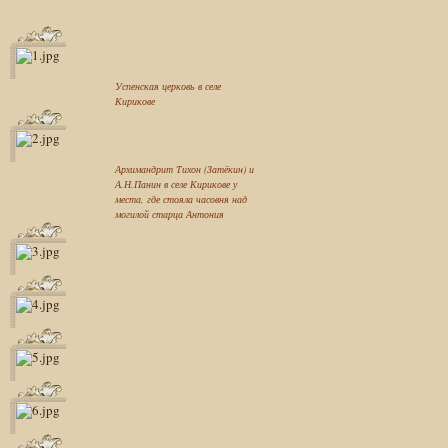
Успенская церковь в селе
Кирикове
Архимандрит Тихон (Затёкин) и
А.Н.Панин в селе Кирикове у
места, где стояла часовня над
могилой старца Антония