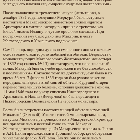
за труды его платили ему смиренномудрыми наставлениями».
После положенного трехлетнего искуса (испытания), в
декабре 1831 года послушник Меркурий был пострижен
настоятелем Макарьевского монастыря архимандритом
Аристархом в мантию, которую «принял с трепетом, как
Елисей милоть Илиину, и тут же оросил ее слезами». При
пострижении ему было дано имя Макарий, в честь
Желтоводского и Унженского подвижника.
Сам Господь породнил духовно смиренного инока с великим
основателем столь горячо любимой им обители. Ведомость о
монашествующих Макарьевского Желтоводского монастыря
за 1832 год (запись № 13) констатирует, что новоначальный
монах Макарий был «к учебе прилежен и не без способности
к послушаниям». Согласно тому же документу, ему было в то
время 56 лет. 7 февраля 1835 года он был рукоположен во
иеродиакона. Здесь в этой святой обители, будущий старец
перенес тяжелейшую болезнь, исполнял должность эконома.
11 мая 1846 года по указу епископа Нижегородского и
Арзамасского Иакова (Вечеркова) он был перемещен в
Нижегородский Вознесенский Печерский монастырь.
Гости были встречены настоятельницей обители игуменией
Михаилой (Орловой). Угостив гостей монастырским чаем,
матушка Михаила препроводила их в Макарьевский храм, где
все приложились к честной главе св. прп. Макария
Желтоводского чудотворца. Из Макарьевского храма о. Тихон
и А.Н. Панин проследовали в Троицкий собор, где обозревали
уникальные фрески XVII века. Так же они помолились у