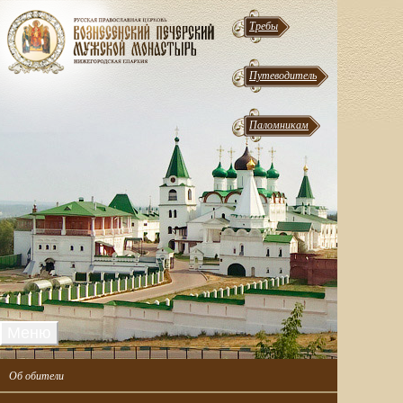
Требы
Путеводитель
Паломникам
Меню
Об обители