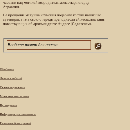
часовни над могилой возродителя монастыря старца
Авраамия.
На прощание матушка игумения подарила гостям памятные
сувениры, а те в свою очередь преподнесли ей несколько книг,
повествующих об архимандрите Андрее (Садовском).
Об обители
Летопись событий
Святые подвижники
Монастырские святыни
Путеводитель
Информация для паломников
Расписание богослужений