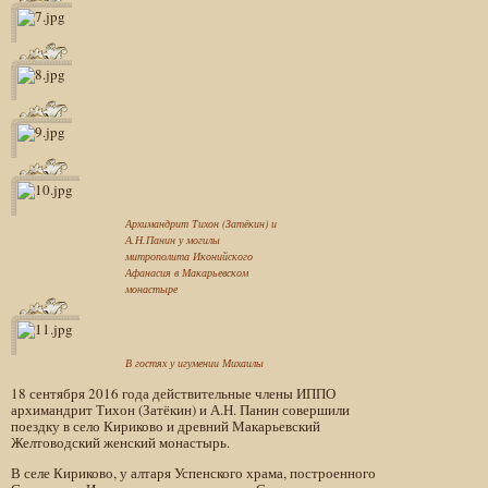
Архимандрит Тихон (Затёкин) и
А.Н.Панин у могилы
митрополита Иконийского
Афанасия в Макарьевском
монастыре
В гостях у игумении Михаилы
18 сентября 2016 года действительные члены ИППО
архимандрит Тихон (Затёкин) и А.Н. Панин совершили
поездку в село Кириково и древний Макарьевский
Желтоводский женский монастырь.
В селе Кириково, у алтаря Успенского храма, построенного