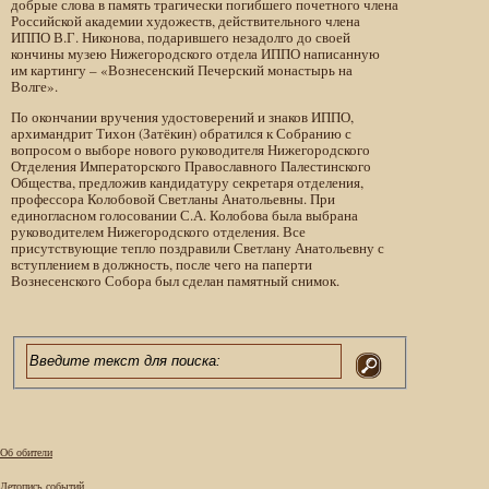
добрые слова в память трагически погибшего почетного члена
Российской академии художеств, действительного члена
ИППО В.Г. Никонова, подарившего незадолго до своей
кончины музею Нижегородского отдела ИППО написанную
им картингу – «Вознесенский Печерский монастырь на
Волге».
По окончании вручения удостоверений и знаков ИППО,
архимандрит Тихон (Затёкин) обратился к Собранию с
вопросом о выборе нового руководителя Нижегородского
Отделения Императорского Православного Палестинского
Общества, предложив кандидатуру секретаря отделения,
профессора Колобовой Светланы Анатольевны. При
единогласном голосовании С.А. Колобова была выбрана
руководителем Нижегородского отделения. Все
присутствующие тепло поздравили Светлану Анатольевну с
вступлением в должность, после чего на паперти
Вознесенского Собора был сделан памятный снимок.
Об обители
Летопись событий