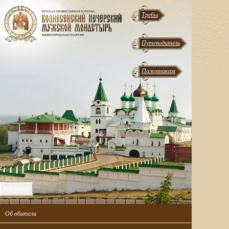
Требы
Путеводитель
Паломникам
Меню
Об обители