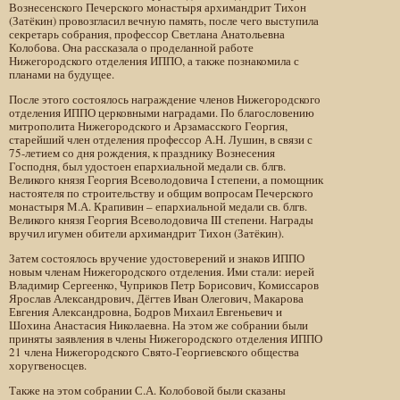
Вознесенского Печерского монастыря архимандрит Тихон
(Затёкин) провозгласил вечную память, после чего выступила
секретарь собрания, профессор Светлана Анатольевна
Колобова. Она рассказала о проделанной работе
Нижегородского отделения ИППО, а также познакомила с
планами на будущее.
После этого состоялось награждение членов Нижегородского
отделения ИППО церковными наградами. По благословению
митрополита Нижегородского и Арзамасского Георгия,
старейший член отделения профессор А.Н. Лушин, в связи с
75-летием со дня рождения, к празднику Вознесения
Господня, был удостоен епархиальной медали св. блгв.
Великого князя Георгия Всеволодовича I степени, а помощник
настоятеля по строительству и общим вопросам Печерского
монастыря М.А. Крапивин – епархиальной медали св. блгв.
Великого князя Георгия Всеволодовича III степени. Награды
вручил игумен обители архимандрит Тихон (Затёкин).
Затем состоялось вручение удостоверений и знаков ИППО
новым членам Нижегородского отделения. Ими стали: иерей
Владимир Сергеенко, Чуприков Петр Борисович, Комиссаров
Ярослав Александрович, Дёгтев Иван Олегович, Макарова
Евгения Александровна, Бодров Михаил Евгеньевич и
Шохина Анастасия Николаевна. На этом же собрании были
приняты заявления в члены Нижегородского отделения ИППО
21 члена Нижегородского Свято-Георгиевского общества
хоругвеносцев.
Также на этом собрании С.А. Колобовой были сказаны