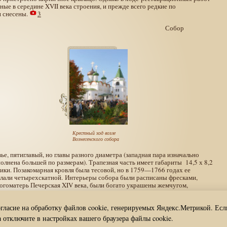
ные в середине XVII века строения, и прежде всего редкие по
и снесены.
3
Собор
Крестный ход возле
Вознесенского собора
, пятиглавый, но главы разного диаметра (западная пара изначально
олнена большей по размерам). Трапезная часть имеет габариты 14,5 х 8,2
ники. Позакомарная кровля была тесовой, но в 1759—1766 годах ее
делали четырехскатной. Интерьеры собора были расписаны фресками,
Богоматерь Печерская XIV века, были богато украшены жемчугом,
остас с херувимами для него резал нижегородский мастер XVII века
огласие на обработку файлов cookie, генерируемых Яндекс.Метрикой. Есл
 отключите в настройках вашего браузера файлы cookie.