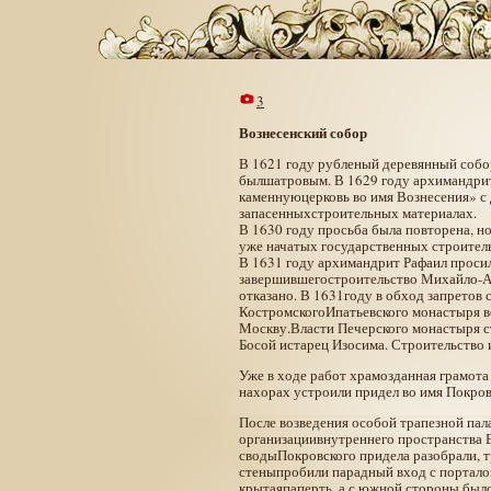
3
Вознесенский собор
В 1621 году рубленый деревянный собо
былшатровым. В 1629 году архимандрит
каменнуюцерковь во имя Вознесения» с 
запасенныхстроительных материалах.
В 1630 году просьба была повторена, н
уже начатых государственных строитель
В 1631 году архимандрит Рафаил просил
завершившегостроительство Михайло-Ар
отказано. В 1631году в обход запретов
КостромскогоИпатьевского монастыря во
Москву.Власти Печерского монастыря ст
Босой истарец Изосима. Строительство 
Уже в ходе работ храмозданная грамота
нахорах устроили придел во имя Покро
После возведения особой трапезной пала
организациивнутреннего пространства 
сводыПокровского придела разобрали, тр
стеныпробили парадный вход с портало
крытаяпаперть, а с южной стороны был