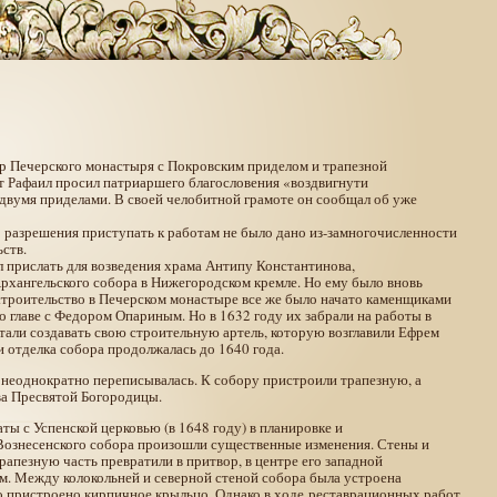
р Печерского монастыря с Покровским приделом и трапезной
 Рафаил просил патриаршего благословения «воздвигнути
двумя приделами. В своей челобитной грамоте он сообщал об уже
о разрешения приступать к работам не было дано из-замногочисленности
ств.
 прислать для возведения храма Антипу Константинова,
хангельского собора в Нижегородском кремле. Но ему было вновь
 строительство в Печерском монастыре все же было начато каменщиками
 главе с Федором Опариным. Но в 1632 году их забрали на работы в
али создавать свою строительную артель, которую возглавили Ефрем
и отделка собора продолжалась до 1640 года.
 неоднократно переписывалась. К собору пристроили трапезную, а
ва Пресвятой Богородицы.
ты с Успенской церковью (в 1648 году) в планировке и
Вознесенского собора произошли существенные изменения. Стены и
апезную часть превратили в притвор, в центре его западной
м. Между колокольней и северной стеной собора была устроена
о пристроено кирпичное крыльцо. Однако в ходе реставрационных работ