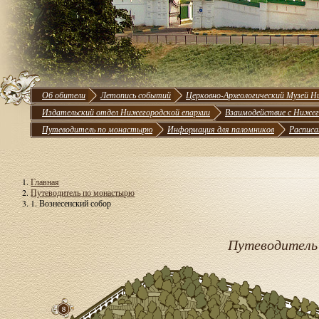
Об обители
Летопись событий
Церковно-Археологический Музей Н
Издательский отдел Нижегородской епархии
Взаимодействие с Нижег
Путеводитель по монастырю
Информация для паломников
Расписа
Главная
Путеводитель по монастырю
1. Вознесенский собор
Путеводитель