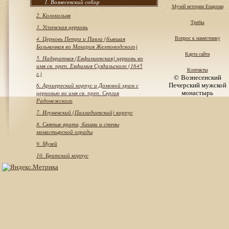
1. Вознесенский собор
Музей истории Епархии
2. Колокольня
Требы
3. Успенская церковь
Вопрос к наместнику
4. Церковь Петра и Павла (бывшая
Больничная во Макария Желтоводского)
Карта сайта
5. Надвратная (Евфимиевская) церковь во
имя св. преп. Евфимия Суздальского (1645
Контакты
г.)
© Вознесенский
Печерский мужской
6. Архиереский корпус и Домовой храм с
монастырь
церковью во имя св. преп. Сергия
Радонежского
7. Игуменский (Палладиевский) корпус
8. Святые врата, башни и стены
монастырской ограды
9. Музей
10. Братский корпус