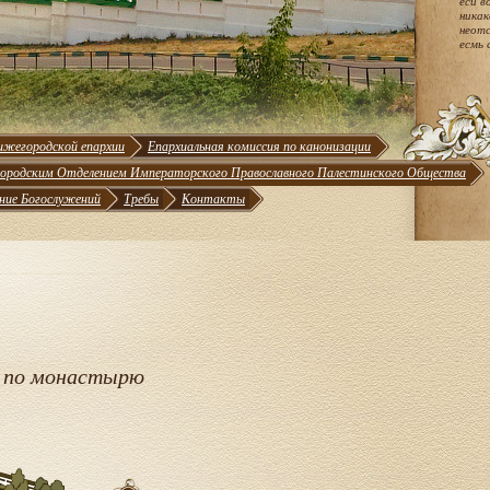
еси в
никак
неотс
есмь 
ижегородской епархии
Епархиальная комиссия по канонизации
ородским Отделением Императорского Православного Палестинского Общества
ние Богослужений
Требы
Контакты
 по монастырю