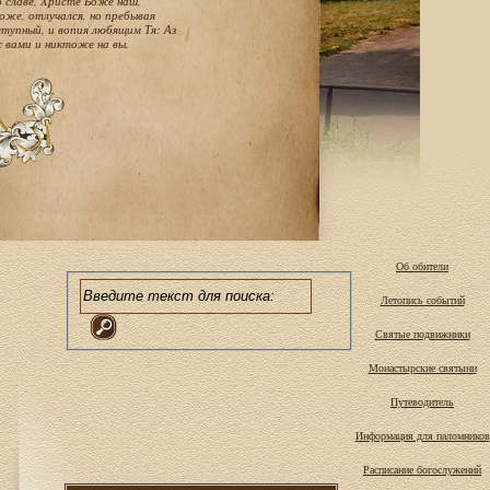
о славе, Христе Боже наш,
оже, отлучался, но пребывая
тупный, и вопия любящим Тя: Аз
с вами и никтоже на вы.
Об обители
Летопись событий
Святые подвижники
Монастырские святыни
Путеводитель
Информация для паломников
Расписание богослужений