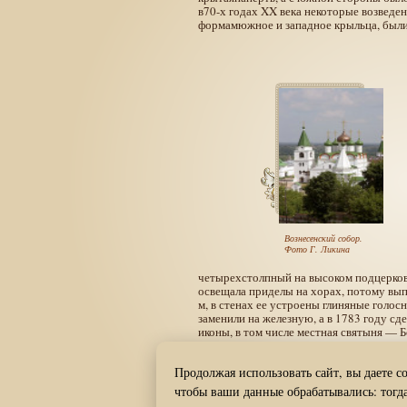
в70-х годах XX века некоторые возведен
формамюжное и западное крыльца, был
Вознесенский собор.
Фото Г. Ликина
четырехстолпный на высоком подцерковье
освещала приделы на хорах, потому вып
м, в стенах ее устроены глиняные голос
заменили на железную, а в 1783 году с
иконы, в том числе местная святыня — 
золотыми и серебряными окладами. Икон
Милетий Иванов.
7
Продолжая использовать сайт, вы даете с
чтобы ваши данные обрабатывались: тогда