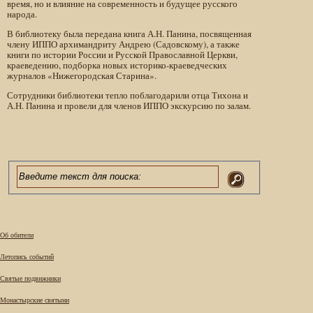
время, но и влияние на современность и будущее русского
народа.
В библиотеку была передана книга А.Н. Панина, посвященная
члену ИППО архимандриту Андрею (Садовскому), а также
книги по истории России и Русской Православной Церкви,
краеведению, подборка новых историко-краеведческих
журналов «Нижегородская Старина».
Сотрудники библиотеки тепло поблагодарили отца Тихона и
А.Н. Панина и провели для членов ИППО экскурсию по залам.
Об обители
Летопись событий
Святые подвижники
Монастырские святыни