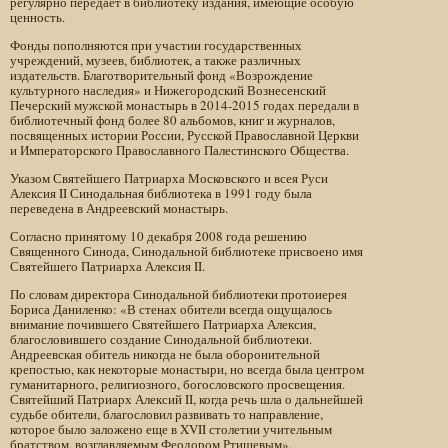
регулярно передает в библиотеку издания, имеющие особую
ценность.
Фонды пополняются при участии государственных
учреждений, музеев, библиотек, а также различных
издательств. Благотворительный фонд «Возрождение
культурного наследия» и Нижегородский Вознесенский
Печерский мужской монастырь в 2014-2015 годах передали в
библиотечный фонд более 80 альбомов, книг и журналов,
посвященных истории России, Русской Православной Церкви
и Императорского Православного Палестинского Общества.
Указом Святейшего Патриарха Московского и всея Руси
Алексия II Синодальная библиотека в 1991 году была
переведена в Андреевский монастырь.
Согласно принятому 10 декабря 2008 года решению
Священного Синода, Синодальной библиотеке присвоено имя
Святейшего Патриарха Алексия II.
По словам директора Синодальной библиотеки протоиерея
Бориса Даниленко: «В стенах обители всегда ощущалось
внимание почившего Святейшего Патриарха Алексия,
благословившего создание Синодальной библиотеки.
Андреевская обитель никогда не была оборонительной
крепостью, как некоторые монастыри, но всегда была центром
гуманитарного, религиозного, богословского просвещения.
Святейший Патриарх Алексий II, когда речь шла о дальнейшей
судьбе обители, благословил развивать то направление,
которое было заложено еще в XVII столетии учительным
братством, возглавляемым Феодором Ртищевым».