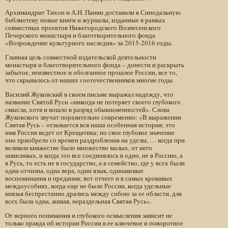
Архимандрит Тихон и А.Н. Панин доставили в Синодальную
библиотеку новые книги и журналы, изданные в рамках
совместных проектов Нижегородского Вознесенского
Печерского монастыря и благотворительного фонда
«Возрождение культурного наследия» за 2015-2016 годы.
Главная цель совместной издательской деятельности
монастыря и благотворительного фонда – донести и раскрыть
забытое, неизвестное и оболганное прошлое России, все то,
что скрывалось от наших соотечественников многие годы.
Василий Жуковский в своем письме выражал надежду, что
название Святой Руси «никогда не потеряет своего глубокого
смысла, хотя и вошло в разряд обыкновенностей». Слова
Жуковского звучат поразительно современно: «В выражении
Святая Русь – отзывается вся наша особенная история; это
имя Россия ведет от Крещатика; но свое глубокое значение
оно приобрело со времен раздробления на уделы, … когда при
великом княжестве было множество малых, от него
зависимых, и когда это все соединялось в одно, не в Россию, а
в Русь, то есть не в государство, а в семейство, где у всех были
одна отчизна, одна вера, один язык, одинаковые
воспоминания и предания; вот отчего и в самых кровавых
междоусобиях, когда еще не было России, когда удельные
князья беспрестанно дрались между собою за ее области, для
всех была одна, живая, нераздельная Святая Русь».
От верного понимания и глубокого осмысления зависит не
только правда об истории России в ее ключевое и поворотное