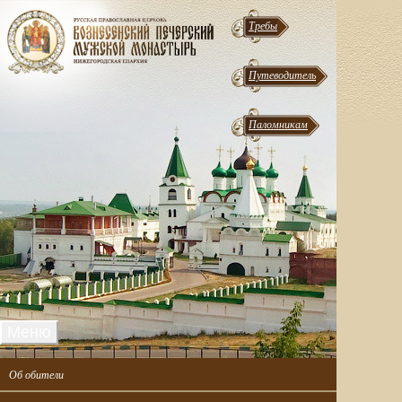
Требы
Путеводитель
Паломникам
Меню
Об обители