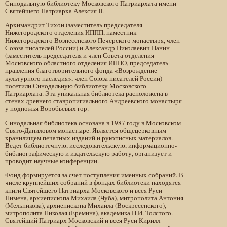
Синодальную библиотеку Московского Патриархата имени
Святейшего Патриарха Алексия II.
Архимандрит Тихон (заместитель председателя
Нижегородского отделения ИППП, наместник
Нижегородского Вознесенского Печерского монастыря, член
Союза писателей России) и Александр Николаевич Панин
(заместитель председателя и член Совета отделения
Московского областного отделения ИППО, председатель
правления благотворительного фонда «Возрождение
культурного наследия», член Союза писателей России)
посетили Синодальную библиотеку Московского
Патриархата. Эта уникальная библиотека расположена в
стенах древнего ставропигиального Андреевского монастыря
у подножья Воробьевых гор.
Синодальная библиотека основана в 1987 году в Московском
Свято-Даниловом монастыре. Является общецерковным
хранилищем печатных изданий и рукописных материалов.
Ведет библиотечную, исследовательскую, информационно-
библиографическую и издательскую работу, организует и
проводит научные конференции.
Фонд формируется за счет поступления именных собраний. В
числе крупнейших собраний в фондах библиотеки находятся
книги Святейшего Патриарха Московского и всея Руси
Пимена, архиепископа Михаила (Чуба), митрополита Антония
(Мельникова), архиепископа Михаила (Воскресенского),
митрополита Николая (Еремина), академика Н.И. Толстого.
Святейший Патриарх Московский и всея Руси Кирилл