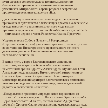
пути шествие сопровождалось колокольным звоном
близлежащих храмов и пасхальными песнопениями
участников. Митрополит Георгий раздавал встречным
прохожим деревянные крашеные яйца.
Дважды на пути шествия крестного хода его встречали
прихожане и духовенство близлежащих храмов. На Зеленском
съезде навстречу участникам крестного хода вышли
прихожане церкви в честь святых Жен-Мироносиц, а на Скобе
– прихожане церкви в честь Рождества Иоанна Предтечи.
У храма в честь Собора Пресвятой Богородицы
(Строгановской церкви) участников крестного хода встретили
воспитанницы Нижегородского православного женского
духовного училища. Они исполнили торжественное
пасхальное песнопение.
В конце пути, у ворот Благовещенского монастыря
крестоходцев встретила братия обители во главе с
наместником архимандритом Александром (Лукиным). Отец
Александр поздравил главу Нижегородской митрополии со
Светлым Христовым Воскресением. На территории
монастыря правящий архиерей благословил всех принявших
участие в праздничном крестном ходе, пожелал духовной
радости о воскресшем Спасителе.
«Поздравляю с праздником праздников и торжеством из
торжеств! – сказал владыка. — По восстании Христа из гроба
Церковь воспевает: «Смерть, где твое жало? Ад, где твоя
победа?» Христос Своим восстанием из мертвых вырвал жало