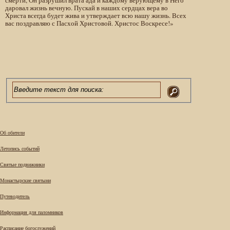
смерти, Он разрушил врата ада и каждому верующему в Него
даровал жизнь вечную. Пускай в наших сердцах вера во
Христа всегда будет жива и утверждает всю нашу жизнь. Всех
вас поздравляю с Пасхой Христовой. Христос Воскресе!»
Об обители
Летопись событий
Святые подвижники
Монастырские святыни
Путеводитель
Информация для паломников
Расписание богослужений