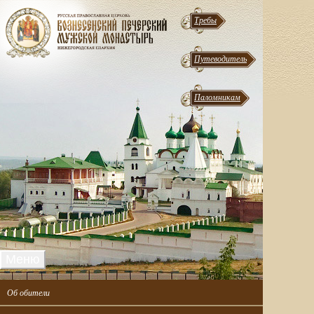
Требы
Путеводитель
Паломникам
Меню
Об обители