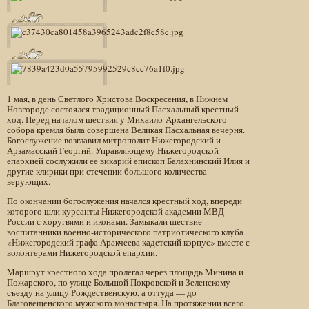
1 мая, в день Светлого Христова Воскресения, в Нижнем
Новгороде состоялся традиционный Пасхальный крестный
ход. Перед началом шествия у Михаило-Архангельского
собора кремля была совершена Великая Пасхальная вечерня.
Богослужение возглавил митрополит Нижегородский и
Арзамасский Георгий. Управляющему Нижегородской
епархией сослужили ее викарий епископ Балахнинский Илия и
другие клирики при стечении большого количества
верующих.
По окончании богослужения начался крестный ход, впереди
которого шли курсанты Нижегородской академии МВД
России с хоругвями и иконами. Замыкали шествие
воспитанники военно-исторического патриотического клуба
«Нижегородский графа Аракчеева кадетский корпус» вместе с
волонтерами Нижегородской епархии.
Маршрут крестного хода пролегал через площадь Минина и
Пожарского, по улице Большой Покровской и Зеленскому
съезду на улицу Рождественскую, а оттуда — до
Благовещенского мужского монастыря. На протяжении всего