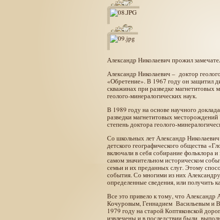
Александр Николаевич прожил замечате
Александр Николаевич – доктор геолог
«Обретение». В 1967 году он защитил 
скважинах при разведке магнетитовых 
геолого­-минералогических наук.
В 1989 году на основе научного доклад
разведки магнетитовых месторождений 
степень доктора геолого-минералогичес
Со школьных лет Александр Николаевич 
детского географического общества «Гл
включали в себя собирание фольклора и
самом значительном историческом событ
семьи и их преданных слуг. Этому спос
события. Со многими из них Александру
определенные сведения, или получить к
Все это привело к тому, что Александр
Кочуровым, Геннадием Васильевым и Вл
1979 году на старой Коптяковской доро
извлечены и в последствии были выпол