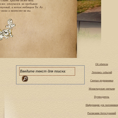
о славе, Христе Боже наш,
оже, отлучался, но пребывая
тупный, и вопия любящим Тя: Аз
с вами и никтоже на вы.
Об обители
Летопись событий
Святые подвижники
Монастырские святыни
Путеводитель
Информация для паломников
Расписание богослужений