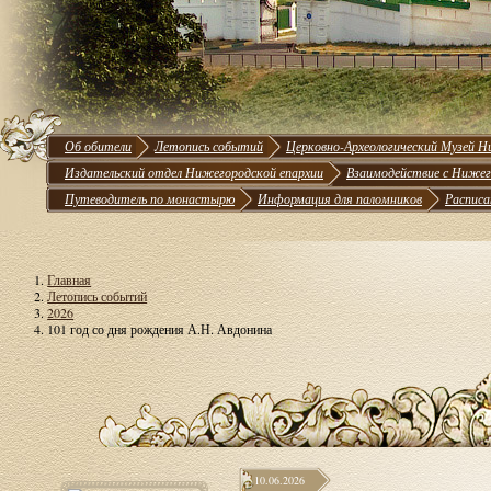
Об обители
Летопись событий
Церковно-Археологический Музей Н
Издательский отдел Нижегородской епархии
Взаимодействие с Нижег
Путеводитель по монастырю
Информация для паломников
Расписа
Главная
Летопись событий
2026
101 год со дня рождения А.Н. Авдонина
10.06.2026