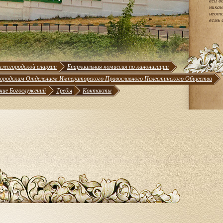
еси в
никак
неотс
есмь 
ижегородской епархии
Епархиальная комиссия по канонизации
ородским Отделением Императорского Православного Палестинского Общества
ние Богослужений
Требы
Контакты