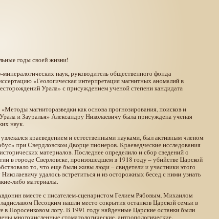
льные годы своей жизни!
о-минералогических наук, руководитель общественного фонда
диссертацию «Геологическая интерпретация магнитных аномалий в
месторождений Урала» с присуждением ученой степени кандидата
а «Методы магниторазведки как основа прогнозирования, поисков и
Урала и Зауралья» Александру Николаевичу была присуждена ученая
ких наук.
увлекался краеведением и естественными науками, был активным членом
обус» при Свердловском Дворце пионеров. Краеведческие исследования
 исторических материалов. Последнее определило и сбор сведений о
ии в городе Сверловске, произошедшем в 1918 году – убийстве Царской
обствовало то, что еще были живы люди – свидетели и участники этого
 Николаевичу удалось встретиться и из осторожных бесед с ними узнать
акие-либо материалы.
 Авдонин вместе с писателем-сценаристом Гелием Рябовым, Михаилом
адиславом Песоцким нашли место сокрытия останков Царской семьи в
ге в Поросенковом логу. В 1991 году найденные Царские останки были
нены многочисленные стоматологические, антропологические,