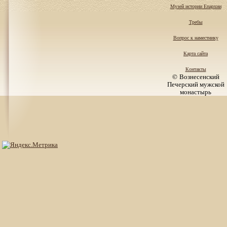
Музей истории Епархии
Требы
Вопрос к наместнику
Карта сайта
Контакты
© Вознесенский
Печерский мужской
монастырь