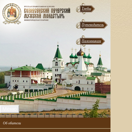
Требы
Путеводитель
Паломникам
Меню
Об обители