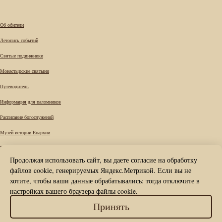
Об обители
Летопись событий
Святые подвижники
Монастырские святыни
Путеводитель
Информация для паломников
Расписание богослужений
Музей истории Епархии
Требы
Продолжая использовать сайт, вы даете согласие на обработку
Вопрос к наместнику
файлов cookie, генерируемых Яндекс.Метрикой. Если вы не
Карта сайта
хотите, чтобы ваши данные обрабатывались: тогда отключите в
настройках вашего браузера файлы cookie.
Контакты
© Вознесенский Печерский мужской
Принять
монастырь