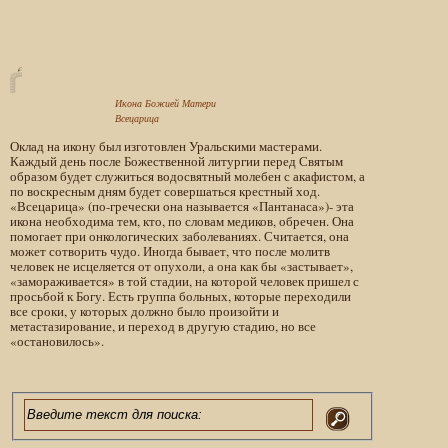
Икона Божией Матери
Всецарица
Оклад на икону был изготовлен Уральскими мастерами.
Каждый день после Божественной литургии перед Святым
образом будет служиться водосвятный молебен с акафистом, а
по воскресным дням будет совершаться крестный ход.
«Всецарица» (по-гречески она называется «Пантанаса»)- эта
икона необходима тем, кто, по словам медиков, обречен. Она
помогает при онкологических заболеваниях. Считается, она
может сотворить чудо. Иногда бывает, что после молитв
человек не исцеляется от опухоли, а она как бы «застывает»,
«замораживается» в той стадии, на которой человек пришел с
просьбой к Богу. Есть группа больных, которые переходили
все сроки, у которых должно было произойти и
метастазирование, и переход в другую стадию, но все
«остановилось».