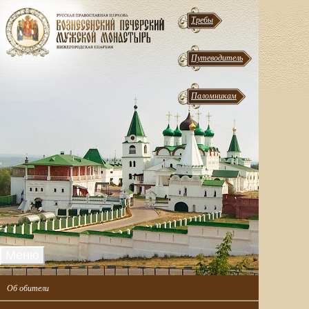
Требы
Путеводитель
Паломникам
Меню
Об обители