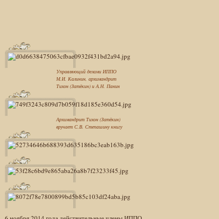
Управляющий делами ИППО
М.И. Калинин, архимандрит
Тихон (Затёкин) и А.Н. Панин
Архимандрит Тихон (Затёкин)
вручает С.В. Степашину книгу
6 ноября 2014 года действительные члены ИППО