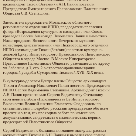
архимандрит Тихон (Затёкин) и А.Н. Панин посетили
Председателя Императорского Православного Палестинского
Общества С.В. Степашина.
Заместитель председателя Московского областного
регионального отделения ИППО, председатель правления
фонда «Возрождения культурного наследия», член Союза
краеведов России Александр Николаевич Панин и наместник
Нижегородского Вознесенского Печерского мужского
монастыря, действительный член Нижегородского отделения
ИППО архимандрит Тихон (Затёкин) посетили культурно-
деловой Центр Императорского Православного Палестинского
Общества в городе Москве. В Москве Императорское
Православное Палестинское Общество размещается по адресу
ул. Забелина, д.3, стр. 2 в отреставрированном здании
городской усадьбы Сумарокова-Тюляевой XVII–XIX веков.
В культурно-деловом Центре члены Общества архимандрит
Тихон и Александр Николаевич Панин посетили Председателя
ИППО Сергея Вадимовича Степашина. Архимандрит Тихон и
А.Н. Панин презентовали Сергею Вадимовичу Степашину
свой новый альбом «Паломничества Ее Императорского
Высочества Великой княгини Елисаветы Феодоровны по
святым местам», подробно рассказав председателю обо всем
проекте и о том, как проходила работа по изысканию
документальных свидетельств о паломничествах первых
председателей Палестинского Общества.
Сергей Вадимович с большим вниманием выслушал рассказ
архимандрита Тихона и А.Н. Панина и выразил свое полное