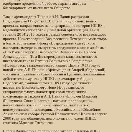
одобрение проделанной работе, выразив авторам
благодарность от имени всего Общества.
Также архимандрит Тихон и А.Н. Панин рассказали
Председателю Общества С.В.Степашину о своих новых
проектах, направленных на популяризацию истории ИППО и
выдающихся членов этой уникальной организации. Так, в
течение 2014-2015 годов в рамках совместного издательского
проекта, Нижегородский Вознесенский Печерский монастырь
и благотворительный фонд «Возрождения культурного
наследия» намерены выпустить следующие книги и альбомы:
«Его Императорское Высочество Великий князь Сергей
Александрович. Том II»; переиздание книги знаменитого
писателя-патриота Евгения Васильевича Богдановича
«Историческое паломничество нашего Царя в 1913 году»;
новой книги А.Н. Панина «Архимандрит Андрей (Садовский)
– жизнь и служение на благо России и Церкви», посвященной
действительному члену ИППО архимандриту Андрею
Садовскому, скончавшегося в 1893 году в должности
настоятеля Вознесенского Ново-Иерусалимского
ставропигиального монастыря; совместной книги
архимандрита Тихона и А.Н. Панина «Епископ Макарий
(Гневушев). Святой, пастырь, патриот, проповедник»,
посвященной жизни, причисленного к лику святых
новомучеников и исповедников Российских на Юбилейном
Архиерейском соборе Русской Православной Церкви в августе
2000 году для общецерковного почитания члена ИППО,
епископа Макария Гневушева.
Сергей Вадимович Степашин поблагодарил членов ИППО