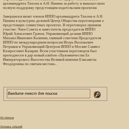
архимандрита Тихона и А.Н. Панина за работу и выказал свою
полную поддержку предстоящим издательским проектам.
Завершился визит членов ИППО архимандрита Тихона и А.Н.
Панина в культурно-деловой Центр Общества переговорами о
предстоящих совместных проектах. В переговорах приняли
участие: Член Совета и заместитель председателя ИППО
Юрий Алексеевич Грачев, Управляющий делами ИППО
Михаил Иванович Калинин, главный советник Председателя
ИППО по международным вопросам Игорь Васильевич
Петраков и Управляющий Центром ИППО в Москве Самвел
Казаросович Казарян. Всем участникам переговоров был
преподнесен в дар новый альбом «Паломничества Ее
Императорского Высочества Великой княгини Елисаветы
Феодоровны по святым местам».
Об обители
Летопись событий