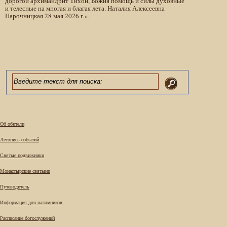
дорогой архимандрит Тихон, Божия помощь и силы духовные
и телесные на многая и благая лета. Наталия Алексеевна
Нарочницкая 28 мая 2026 г.».
Об обители
Летопись событий
Святые подвижники
Монастырские святыни
Путеводитель
Информация для паломников
Расписание богослужений