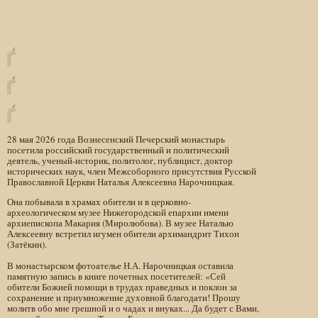
28 мая 2026 года Вознесенский Печерский монастырь
посетила российский государственный и политический
деятель, ученый-историк, политолог, публицист, доктор
исторических наук, член Межсоборного присутствия Русской
Православной Церкви Наталья Алексеевна Нарочницкая.
Она побывала в храмах обители и в церковно-
археологическом музее Нижегородской епархии имени
архиепископа Макария (Миролюбова). В музее Наталью
Алексеевну встретил игумен обители архимандрит Тихон
(Затёкин).
В монастырском фотоателье Н.А. Нарочницкая оставила
памятную запись в книге почетных посетителей: «Сей
обители Божией помощи в трудах праведных и поклон за
сохранение и приумножение духовной благодати! Прошу
молитв обо мне грешной и о чадах и внуках... Да будет с Вами,