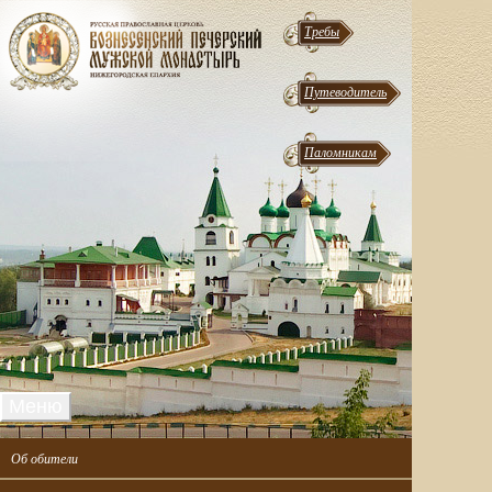
Требы
Путеводитель
Паломникам
Меню
Об обители