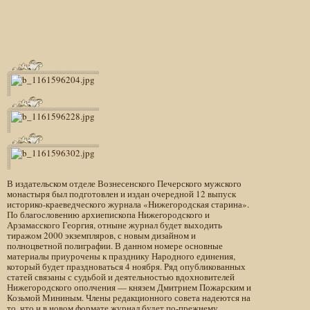
В издательском отделе Вознесенского Печерского мужского
монастыря был подготовлен и издан очередной 12 выпуск
историко-краеведческого журнала «Нижегородская старина».
По благословению архиепископа Нижегородского и
Арзамасского Георгия, отныне журнал будет выходить
тиражом 2000 экземпляров, с новым дизайном и
полноцветной полиграфии. В данном номере основные
материалы приурочены к празднику Народного единения,
который будет праздноваться 4 ноября. Ряд опубликованных
статей связаны с судьбой и деятельностью вдохновителей
Нижегородского ополчения — князем Дмитрием Пожарским и
Козьмой Мининым. Члены редакционного совета надеются на
то, что и в новом формате журнал будет по-прежнему