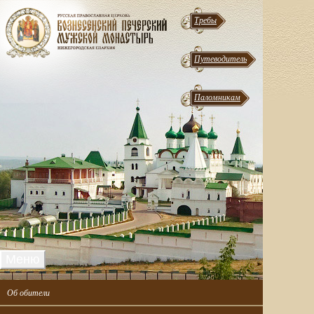
Требы
Путеводитель
Паломникам
Меню
Об обители